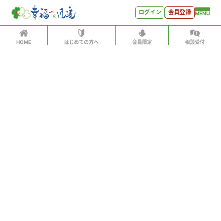
ログイン
会員登録
MENU
HOME
はじめての方へ
会員限定
相談受付
ログイン
ホーム
有料会員の方はID、パスワードを入力して
はじめての方へ
「会員サイトへログイン」をクリックしてください
ログインID（メールアドレス）
＊
会員特典
会員コンテンツ
パスワード
＊
会員特典
会員サイトへログイン
会員コンテンツ
次回から自動でログイン
世見深堀り
パスワードをお忘れになった方はこちら
こぼれ話
会員アカウントをお持ちでない方
月刊SYO
月額500円ですべてのコンテンツをお楽しみいただけま
す。
人生力の数字