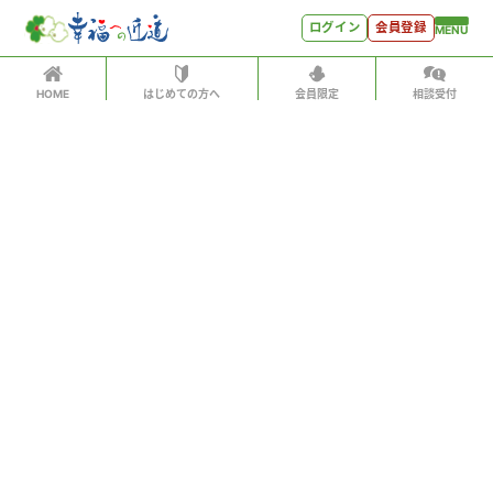
ログイン
会員登録
MENU
HOME
はじめての方へ
会員限定
相談受付
ログイン
ホーム
有料会員の方はID、パスワードを入力して
はじめての方へ
「会員サイトへログイン」をクリックしてください
ログインID（メールアドレス）
＊
会員特典
会員コンテンツ
パスワード
＊
会員特典
会員サイトへログイン
会員コンテンツ
次回から自動でログイン
世見深堀り
パスワードをお忘れになった方はこちら
こぼれ話
会員アカウントをお持ちでない方
月刊SYO
月額500円ですべてのコンテンツをお楽しみいただけま
す。
人生力の数字