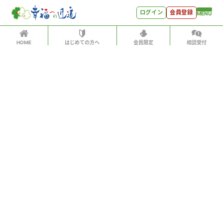
ログイン
会員登録
MENU
HOME
はじめての方へ
会員限定
相談受付
ログイン
ホーム
有料会員の方はID、パスワードを入力して
はじめての方へ
「会員サイトへログイン」をクリックしてください
ログインID（メールアドレス）
＊
会員特典
会員コンテンツ
パスワード
＊
会員特典
会員サイトへログイン
会員コンテンツ
次回から自動でログイン
世見深堀り
パスワードをお忘れになった方はこちら
こぼれ話
会員アカウントをお持ちでない方
月刊SYO
月額500円ですべてのコンテンツをお楽しみいただけま
す。
人生力の数字