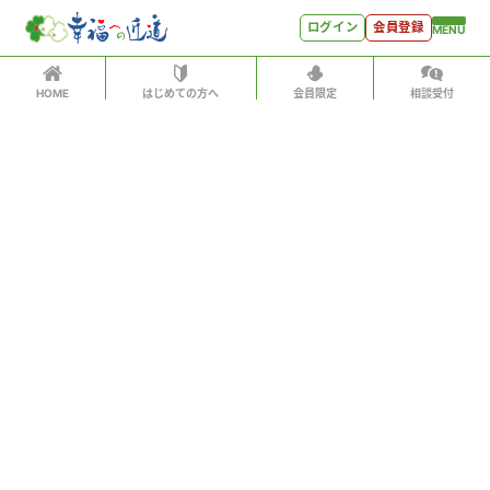
ログイン
会員登録
MENU
HOME
はじめての方へ
会員限定
相談受付
ログイン
ホーム
有料会員の方はID、パスワードを入力して
はじめての方へ
「会員サイトへログイン」をクリックしてください
ログインID（メールアドレス）
＊
会員特典
会員コンテンツ
パスワード
＊
会員特典
会員サイトへログイン
会員コンテンツ
次回から自動でログイン
世見深堀り
パスワードをお忘れになった方はこちら
こぼれ話
会員アカウントをお持ちでない方
月刊SYO
月額500円ですべてのコンテンツをお楽しみいただけま
す。
人生力の数字