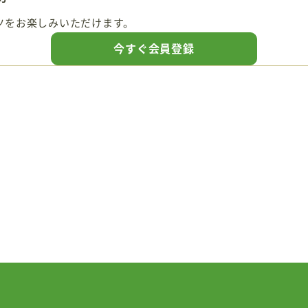
人生力の
ツをお楽しみいただけます。
宇宙から
今すぐ会員登録
過去の世
過去の日
出逢いの
限定イベ
個別相談受
よくある質