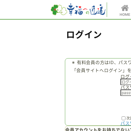
HOME
ログイン
有料会員の方はID、パス
「会員サイトへログイン」
ログ
パス
次
パス
会員アカウントをお持ちでない