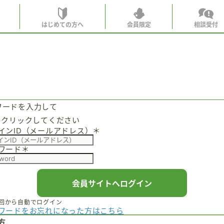
はじめての方へ
会員限定
相談受付
ホーム
はじめての
会員特典
ワードを入力して
会員コンテ
をクリックしてください
インID（メールアドレス）
＊
会員特典
ワード
＊
会員コン
世見深堀
会員サイトへログイン
こぼれ話
回から自動でログイン
ワードをお忘れになった方はこちら
月刊SYO
方