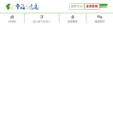
ログイン
会員登録
MENU
HOME
はじめての方へ
会員限定
相談受付
ログイン
ホーム
有料会員の方はID、パスワードを入力して
はじめての方へ
「会員サイトへログイン」をクリックしてください
ログインID（メールアドレス）
＊
会員特典
会員コンテンツ
パスワード
＊
会員特典
会員サイトへログイン
会員コンテンツ
次回から自動でログイン
世見深堀り
パスワードをお忘れになった方はこちら
こぼれ話
会員アカウントをお持ちでない方
月刊SYO
月額500円ですべてのコンテンツをお楽しみいただけま
す。
人生力の数字