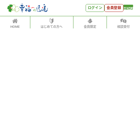
ログイン
会員登録
MENU
HOME
はじめての方へ
会員限定
相談受付
ログイン
ホーム
有料会員の方はID、パスワードを入力して
はじめての方へ
「会員サイトへログイン」をクリックしてください
ログインID（メールアドレス）
＊
会員特典
会員コンテンツ
パスワード
＊
会員特典
会員サイトへログイン
会員コンテンツ
次回から自動でログイン
世見深堀り
パスワードをお忘れになった方はこちら
こぼれ話
会員アカウントをお持ちでない方
月刊SYO
月額500円ですべてのコンテンツをお楽しみいただけま
す。
人生力の数字