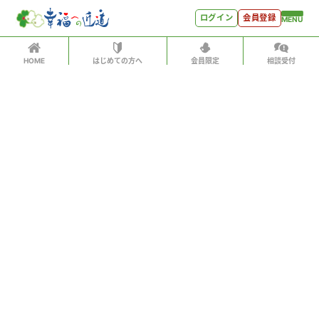
ログイン
会員登録
MENU
HOME
はじめての方へ
会員限定
相談受付
ログイン
ホーム
有料会員の方はID、パスワードを入力して
はじめての方へ
「会員サイトへログイン」をクリックしてください
ログインID（メールアドレス）
＊
会員特典
会員コンテンツ
パスワード
＊
会員特典
会員サイトへログイン
会員コンテンツ
次回から自動でログイン
世見深堀り
パスワードをお忘れになった方はこちら
こぼれ話
会員アカウントをお持ちでない方
月刊SYO
月額500円ですべてのコンテンツをお楽しみいただけま
す。
人生力の数字