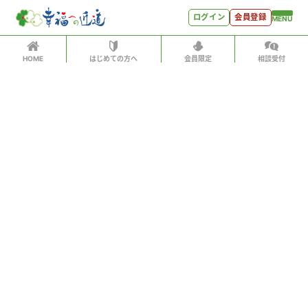
ログイン
会員登録
MENU
HOME
はじめての方へ
会員限定
相談受付
ログイン
ホーム
有料会員の方はID、パスワードを入力して
はじめての方へ
「会員サイトへログイン」をクリックしてください
ログインID（メールアドレス）
＊
会員特典
会員コンテンツ
パスワード
＊
会員特典
会員サイトへログイン
会員コンテンツ
次回から自動でログイン
世見深堀り
パスワードをお忘れになった方はこちら
こぼれ話
会員アカウントをお持ちでない方
月刊SYO
月額500円ですべてのコンテンツをお楽しみいただけま
す。
人生力の数字