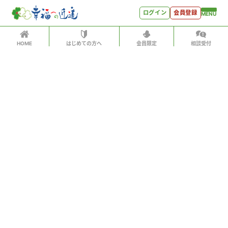
ログイン
会員登録
MENU
HOME
はじめての方へ
会員限定
相談受付
ログイン
ホーム
有料会員の方はID、パスワードを入力して
はじめての方へ
「会員サイトへログイン」をクリックしてください
ログインID（メールアドレス）
＊
会員特典
会員コンテンツ
パスワード
＊
会員特典
会員サイトへログイン
会員コンテンツ
次回から自動でログイン
世見深堀り
パスワードをお忘れになった方はこちら
こぼれ話
会員アカウントをお持ちでない方
月刊SYO
月額500円ですべてのコンテンツをお楽しみいただけま
す。
人生力の数字