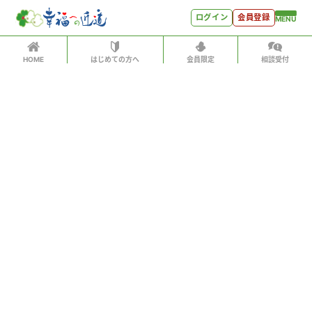
ログイン
会員登録
MENU
HOME
はじめての方へ
会員限定
相談受付
ログイン
ホーム
有料会員の方はID、パスワードを入力して
はじめての方へ
「会員サイトへログイン」をクリックしてください
ログインID（メールアドレス）
＊
会員特典
会員コンテンツ
パスワード
＊
会員特典
会員サイトへログイン
会員コンテンツ
次回から自動でログイン
世見深堀り
パスワードをお忘れになった方はこちら
こぼれ話
会員アカウントをお持ちでない方
月刊SYO
月額500円ですべてのコンテンツをお楽しみいただけま
す。
人生力の数字