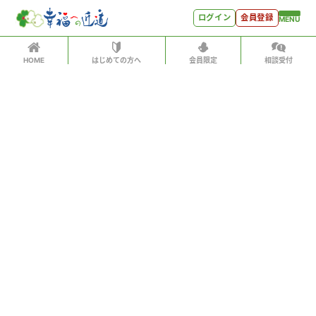
ログイン
会員登録
MENU
HOME
はじめての方へ
会員限定
相談受付
ログイン
ホーム
有料会員の方はID、パスワードを入力して
はじめての方へ
「会員サイトへログイン」をクリックしてください
ログインID（メールアドレス）
＊
会員特典
会員コンテンツ
パスワード
＊
会員特典
会員サイトへログイン
会員コンテンツ
次回から自動でログイン
世見深堀り
パスワードをお忘れになった方はこちら
こぼれ話
会員アカウントをお持ちでない方
月刊SYO
月額500円ですべてのコンテンツをお楽しみいただけま
す。
人生力の数字