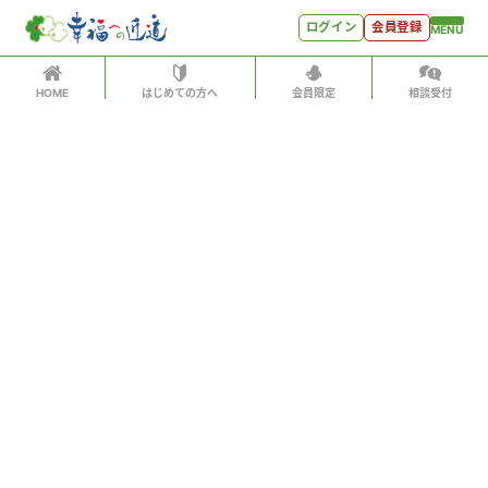
ログイン
会員登録
MENU
HOME
はじめての方へ
会員限定
相談受付
ログイン
ホーム
有料会員の方はID、パスワードを入力して
はじめての方へ
「会員サイトへログイン」をクリックしてください
ログインID（メールアドレス）
＊
会員特典
会員コンテンツ
パスワード
＊
会員特典
会員サイトへログイン
会員コンテンツ
次回から自動でログイン
世見深堀り
パスワードをお忘れになった方はこちら
こぼれ話
会員アカウントをお持ちでない方
月刊SYO
月額500円ですべてのコンテンツをお楽しみいただけま
す。
人生力の数字