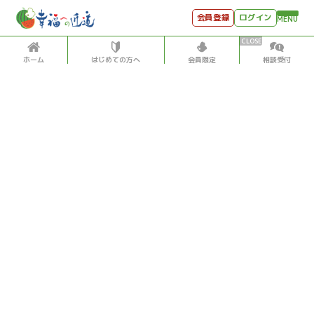
会員登録
ログイン
MENU
ホーム
はじめての方へ
会員限定
相談受付
HOME
はじめての方へ
会員特典
個別相談受付
会員コンテンツ
会員コンテンツ
月刊SYO
出逢いのひととき
過去の日記
2019/5/01
世見深堀り