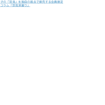
照子の「世見」を独自の視点で探究する会員限定
別コラム「世見深掘り」