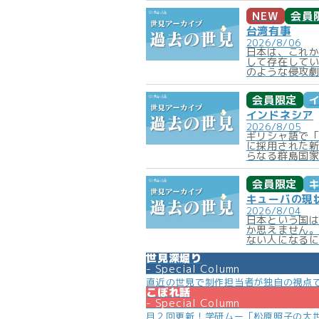
NEW
会員
台湾有事
2026/8/06
日本は、これ
して存在して
のような侵攻劇
会員限定
インドネシア
2026/8/05
ギリシャ語で
に採用された新
らなる群島国家
会員限定
キューバの現
2026/8/04
日本という国
か思えません
ない人になるに
世見深堀り
Special Column
直近の世見で制作担当者が独自の視点
こぼれ話
Special Column
月２回更新！学研ムー「松原照子の大