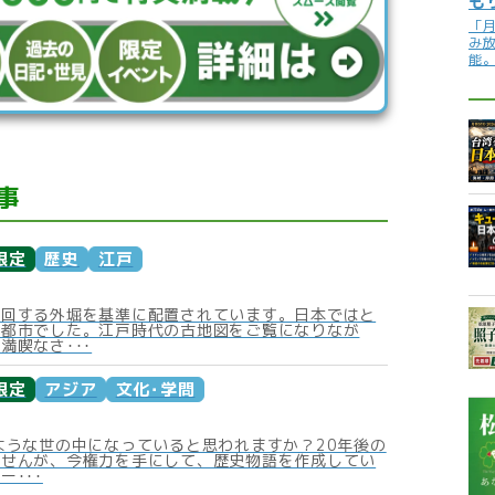
も
「
み
能
事
限定
歴史
江戸
周回する外堀を基準に配置されています。日本ではと
塞都市でした。江戸時代の古地図をご覧になりなが
満喫なさ･･･
限定
アジア
文化･学問
ような世の中になっていると思われますか？20年後の
ませんが、今権力を手にして、歴史物語を作成してい
ー･･･