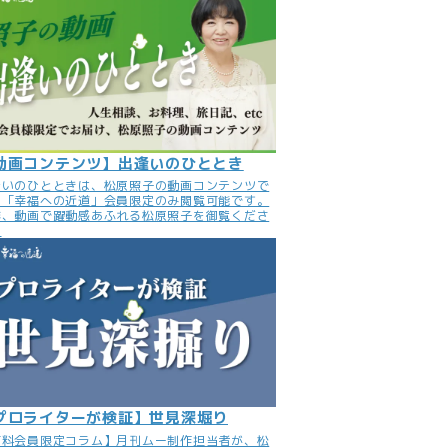
動画コンテンツ】出逢いのひととき
逢いのひとときは、松原照子の動画コンテンツで
。「幸福への近道」会員限定のみ閲覧可能です。
非、動画で躍動感あふれる松原照子を御覧くださ
。
プロライターが検証】世見深堀り
有料会員限定コラム】月刊ムー制作担当者が、松