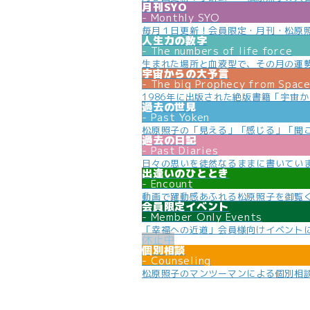
月刊SYO
Monthly SYO
毎月１日更新！会員限定・月刊・松原
人生力の数字
The numbers of life force
生まれた場所と血液型で、その月の運
宇宙からの大予言
The big Prophecy from Spac
1986年に出版された絶版書籍「宇宙
過去の世見
Past Yoken
松原照子の「見える」「感じる」「聞
過去の日記
Past Diaries
日々の思いを徒然なるままに書いてい
出逢いのひととき
Encount
動画で躍動感あふれる松原照子を御覧
会員限定イベント
Member Only Events
「幸福への近道」会員様向けイベント
個別相談
Counseling
松原照子のマンツーマンによる個別相