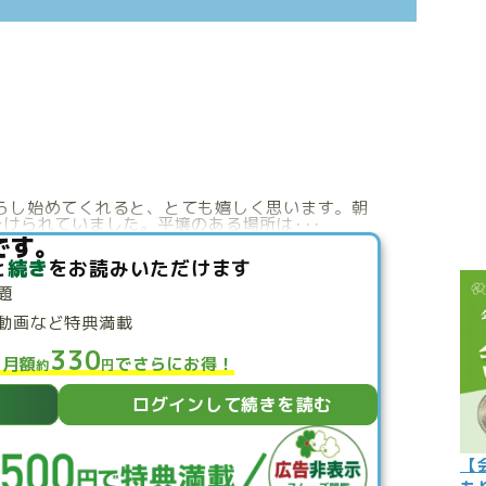
こぼれ話
過去の世
過去の日
限定イベ
人生力の
らし始めてくれると、とても嬉しく思います。朝
けられていました。平壌のある場所は･･･
宇宙から
です。
と
続き
をお読みいただけます
よくある質
題
動画など特典満載
330
と月額
でさらにお得！
約
円
ログインして続きを読む
【