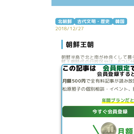
北朝鮮
古代文明・歴史
韓国
2018/12/27
朝鮮王朝
朝鮮半島で北と南が仲良くして暮
鮮王朝時代の行政区分は、8つに分
この記事は
会員限定
会員登録する
月額500円
で
全有料記事が読み放
松原照子の個別相談・
イベント、
年間プランだ
今すぐ会員登録