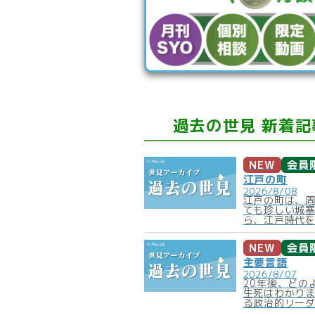
過去の世見 新着記
NEW
会員
江戸の町
2026/8/08
江戸の町は、
ても珍しい城
ら、江戸時代を
NEW
会員
主要言語
2026/8/07
20年後、どの
生死はわかり
る政治的リーダ