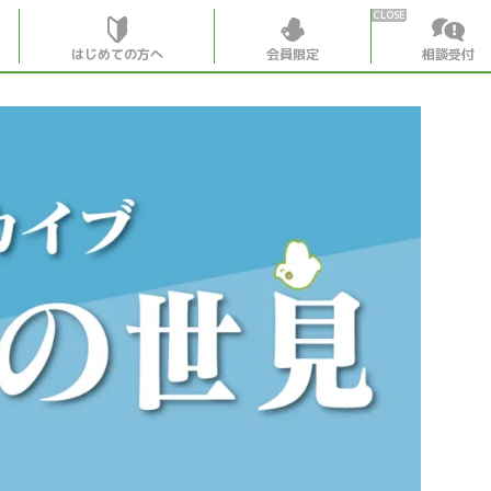
はじめての方へ
会員限定
相談受付
HOME
はじめての
会員特典
個別相談受
会員コンテ
会員コン
月刊SYO
出逢いの
世見深堀