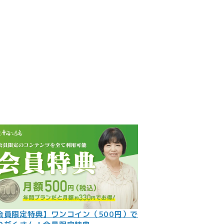
見
記
ント
数字
の大予言
問
会員限定特典】ワンコイン（500円）で