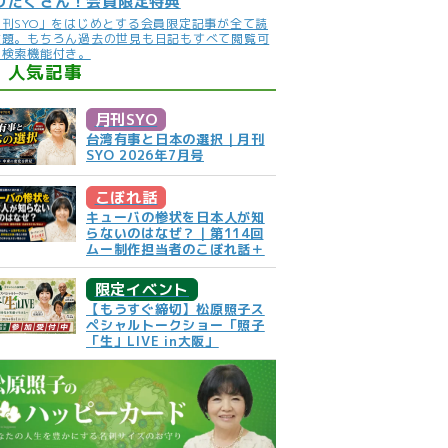
りだくさん！会員限定特典
月刊SYO」をはじめとする会員限定記事が全て読
放題。もちろん過去の世見も日記もすべて閲覧可
。検索機能付き。
人気記事
月刊SYO
台湾有事と日本の選択｜月刊
SYO 2026年7月号
こぼれ話
キューバの惨状を日本人が知
らないのはなぜ？｜第114回
ムー制作担当者のこぼれ話＋
限定イベント
【もうすぐ締切】松原照子ス
ペシャルトークショー「照子
「生」LIVE in大阪」