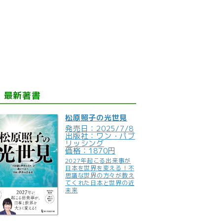
最新著書
松原照子の光世見
発売日：2025/7/8
出版社：ワン・パブ
リッシング
価格：1870円
2027年起こる出来事が
日本を世界を変える！不
思議な世界の方々が教え
てくれた日本と世界の近
未来