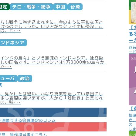
限定
テロ・戦争・紛争
中国
台湾
からも戦争に巻き込まれずに、今のように平和な国と
いけるのでしょうか。ロシアがウクライナに侵攻。こ
【
は、こ･･･
る
ー
インドネシア
お
ード
「インドの島々」という意味のインドネシア。独立後
しい国名です。インドネシアは1万8000余の島々か
で･･･
キューバ
政治
状
は、見かけとは違い、かなり真実を隠している国にし
。少し表現は違いますが、人から「噓吐き」と言われ
は、黙･･･
【
松
き
で深掘りする会員限定のコラム
の
し
世見」制作担当者のコラム