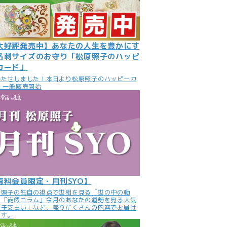
大好評発売中】あなたの人生を豊かにす
名刺サイズのお守り「松原照子のハッピ
カード」
待たせしました！本日より松原照子のハッピーカ
 一般販売開始
有料会員限定・月刊SYO】
原照子の独自の視点で世相を見る「世の中の動
」「徒然コラム」今月のあなたの運勢を見る人気
「干支占い」など、盛りだくさんの内容でお届け
ます。