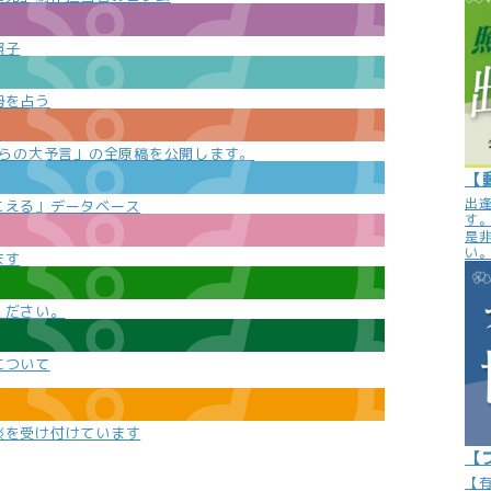
照子
勢を占う
e
からの大予言」の全原稿を公開します。
【
出
こえる」データベース
す
是
い
ます
ください。
について
談を受け付けています
【
【