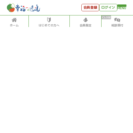
会員登録
ログイン
MENU
ホーム
はじめての方へ
会員限定
相談受付
HOME
はじめての方へ
会員特典
個別相談受付
会員コンテンツ
会員コンテンツ
月刊SYO
出逢いのひととき
過去の日記
2018/9/09
世見深堀り