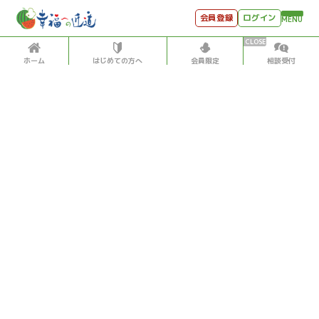
会員登録
ログイン
MENU
ホーム
はじめての方へ
会員限定
相談受付
HOME
はじめての方へ
会員特典
個別相談受付
会員コンテンツ
会員コンテンツ
月刊SYO
出逢いのひととき
過去の日記
2018/8/07
世見深堀り