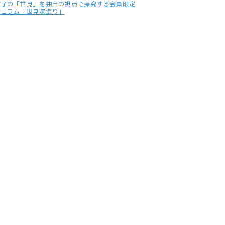
照子の「世見」を独自の視点で探究する会員限定
別コラム「世見深掘り」