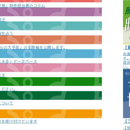
世見」制作担当者のコラム
照子
勢を占う
e
【
からの大予言」の全原稿を公開します。
出
す
こえる」データベース
是
い
ます
ください。
について
【
談を受け付けています
【