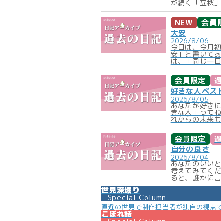
が続く「立秋」
NEW
会員
大安
2026/8/06
今日は、今月
安」と書いて
は、「同じ一日
会員限定
好きな人ベス
2026/8/05
あなたが好きに
きな人」って
れからの未来も
会員限定
自分の良さ
2026/8/04
あなたのいい
考えてみてく
ると、誰かに言
世見深堀り
Special Column
直近の世見で制作担当者が独自の視点
こぼれ話