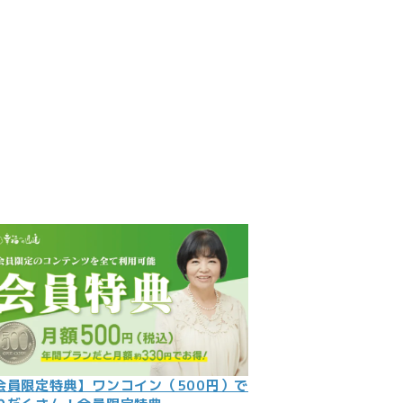
見
記
ント
数字
の大予言
問
会員限定特典】ワンコイン（500円）で