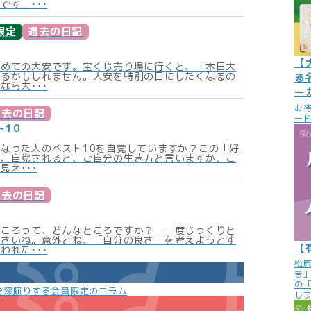
です。･･･
限定
過去の日記
【
初めての大安です。宝くじ売り場に行くと、「本日大
あるかもしれません。大安を特別の日にしたくなるの
る
なら大･･･
ー
お
過去の日記
ード
ト10
なった人のベスト10を自覚していますか？この「好
ね、自覚されると、ご自分の生き方と言いますか、こ
見え･･･
過去の日記
ところって、どんなところですか？ 一度じっくりと
ださいね。意外とね、「自分の良さ」を考えようとす
【
われた･･･
松
き
の
で深掘りする会員限定のコラム
し