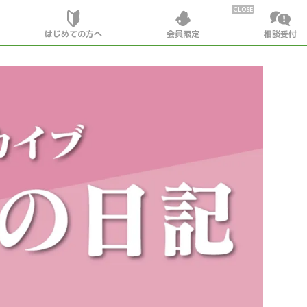
はじめての方へ
会員限定
相談受付
HOME
はじめての
会員特典
個別相談受
会員コンテ
会員コン
月刊SYO
出逢いの
世見深堀