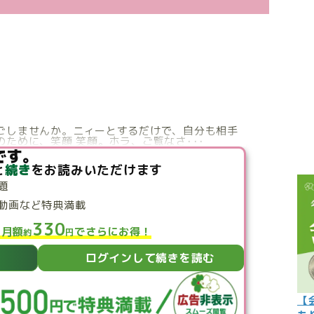
こぼれ話
過去の世
過去の日
限定イベ
人生力の
ごしませんか。ニィーとするだけで、自分も相手
ために、笑顔 笑顔。ホラ、ご覧なさ･･･
宇宙から
です。
と
続き
をお読みいただけます
よくある質
題
動画など特典満載
330
と月額
でさらにお得！
約
円
ログインして続きを読む
【