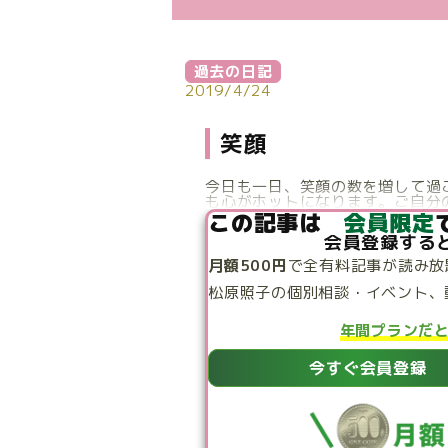
過去の日記
2019/4/24
笑顔
今日も一日、笑顔の数を増して過
も心がホットになります。ご自分の
この記事は
会員限定
会員登録する
月額500円
で
全有料記事が読み放
松原照子の個別相談・
イベント、
年間プランだ
今すぐ会員登録