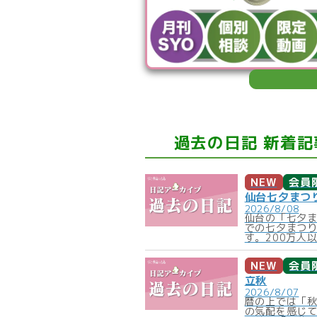
過去の日記 新着記
NEW
会員
仙台七夕まつ
2026/8/08
仙台の「七夕
での七夕まつ
す。200万人以
NEW
会員
立秋
2026/8/07
暦の上では「
の気配を感じ