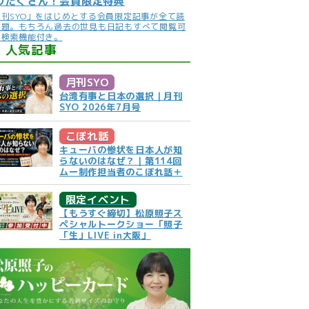
りだくさん！会員限定特典
月刊SYO」をはじめとする会員限定記事が全て読
放題。もちろん過去の世見も日記もすべて閲覧可
。検索機能付き。
人気記事
月刊SYO
台湾有事と日本の選択｜月刊
SYO 2026年7月号
こぼれ話
キューバの惨状を日本人が知
らないのはなぜ？｜第114回
ムー制作担当者のこぼれ話＋
限定イベント
【もうすぐ締切】松原照子ス
ペシャルトークショー「照子
「生」LIVE in大阪」