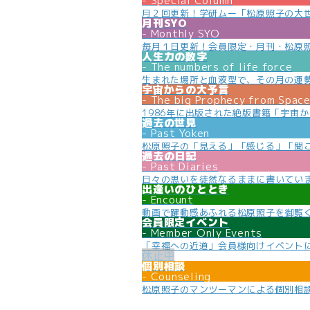
Special Column
月２回更新！学研ムー「松原照子の大
月刊SYO
Monthly SYO
毎月１日更新！会員限定・月刊・松原
人生力の数字
The numbers of life force
生まれた場所と血液型で、その月の運
宇宙からの大予言
The big Prophecy from Spac
1986年に出版された絶版書籍「宇宙
過去の世見
Past Yoken
松原照子の「見える」「感じる」「聞
過去の日記
Past Diaries
日々の思いを徒然なるままに書いてい
出逢いのひととき
Encount
動画で躍動感あふれる松原照子を御覧
会員限定イベント
Member Only Events
「幸福への近道」会員様向けイベント
個別相談
Counseling
松原照子のマンツーマンによる個別相