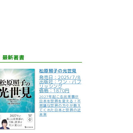
最新著書
松原照子の光世見
発売日：2025/7/8
出版社：ワン・パブ
リッシング
価格：1870円
2027年起こる出来事が
日本を世界を変える！不
思議な世界の方々が教え
てくれた日本と世界の近
未来