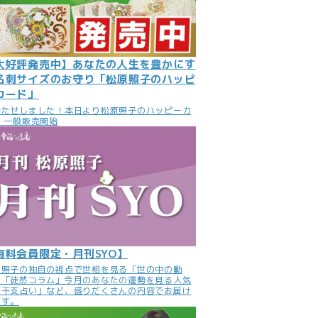
大好評発売中】あなたの人生を豊かにす
名刺サイズのお守り「松原照子のハッピ
カード」
待たせしました！本日より松原照子のハッピーカ
 一般販売開始
有料会員限定・月刊SYO】
原照子の独自の視点で世相を見る「世の中の動
」「徒然コラム」今月のあなたの運勢を見る人気
「干支占い」など、盛りだくさんの内容でお届け
ます。