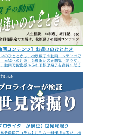
動画コンテンツ】出逢いのひととき
逢いのひとときは、松原照子の動画コンテンツで
。「幸福への近道」会員限定のみ閲覧可能です。
非、動画で躍動感あふれる松原照子を御覧くださ
。
プロライターが検証】世見深堀り
有料会員限定コラム】月刊ムー制作担当者が、松