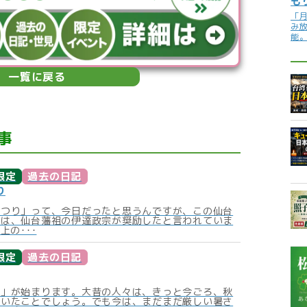
も
「
み
能
一覧に戻る
事
限定
過去の日記
り
まつり」って、今日だったと思うんですが、この仙台
りは、仙台藩祖の伊達政宗が奨励したと言われていま
上の･･･
限定
過去の日記
秋」が始まります。大昔の人々は、きっと今ごろ、秋
ていたことでしょう。でも今は、まだまだ厳しい暑さ