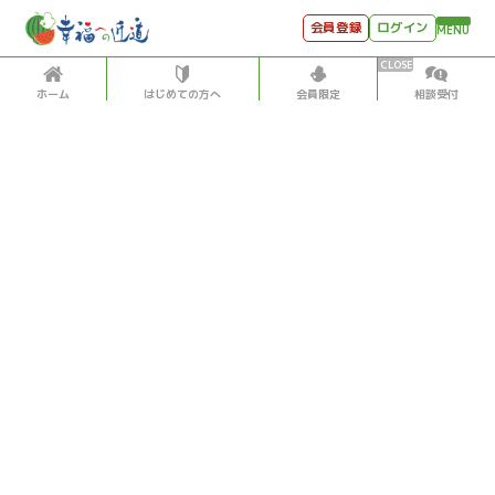
会員登録
ログイン
MENU
ホーム
はじめての方へ
会員限定
相談受付
HOME
はじめての方へ
会員特典
個別相談受付
会員コンテンツ
会員コンテンツ
月刊SYO
出逢いのひととき
過去の日記
2019/12/05
世見深堀り