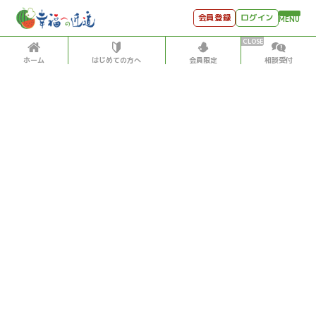
会員登録
ログイン
MENU
ホーム
はじめての方へ
会員限定
相談受付
HOME
はじめての方へ
会員特典
個別相談受付
会員コンテンツ
会員コンテンツ
月刊SYO
出逢いのひととき
過去の日記
2020/11/18
世見深堀り