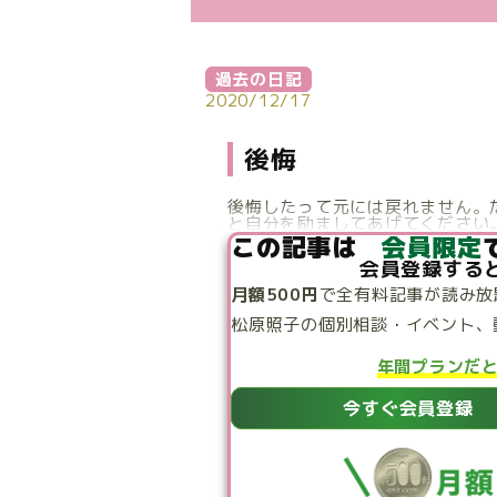
過去の日記
2020/12/17
後悔
後悔したって元には戻れません。
と自分を励ましてあげてください。
この記事は
会員限定
会員登録する
月額500円
で
全有料記事が読み放
松原照子の個別相談・
イベント、
年間プランだ
今すぐ会員登録