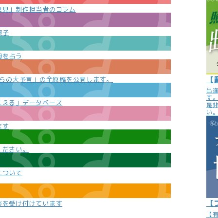
世見」制作担当者のコラム
照子
勢を占う
e
【
からの大予言」の全原稿を公開します。
出
す
こえる」データベース
是
い
ます
ください。
について
【
談を受け付けています
【