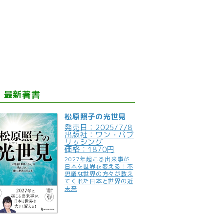
最新著書
松原照子の光世見
発売日：2025/7/8
出版社：ワン・パブ
リッシング
価格：1870円
2027年起こる出来事が
日本を世界を変える！不
思議な世界の方々が教え
てくれた日本と世界の近
未来