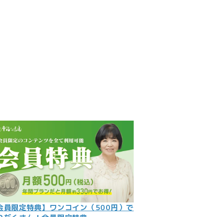
見
記
ント
数字
の大予言
問
会員限定特典】ワンコイン（500円）で