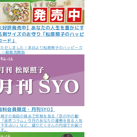
大好評発売中】あなたの人生を豊かにす
名刺サイズのお守り「松原照子のハッピ
カード」
待たせしました！本日より松原照子のハッピーカ
 一般販売開始
有料会員限定・月刊SYO】
原照子の独自の視点で世相を見る「世の中の動
」「徒然コラム」今月のあなたの運勢を見る人気
「干支占い」など、盛りだくさんの内容でお届け
ます。