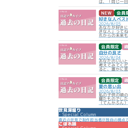
は、「同じ一日
NEW
会員
好きな人ベス
2026/8/05
あなたが好きに
きな人」って
れからの未来も
会員限定
自分の良さ
2026/8/04
あなたのいい
考えてみてく
ると、誰かに言
会員限定
夏の思い出
2026/8/03
私の子供の頃
寝たものでし
（てんかふん）
世見深堀り
Special Column
直近の世見で制作担当者が独自の視点
こぼれ話