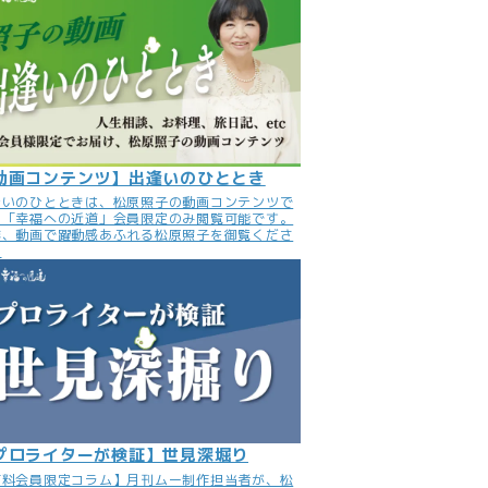
動画コンテンツ】出逢いのひととき
逢いのひとときは、松原照子の動画コンテンツで
。「幸福への近道」会員限定のみ閲覧可能です。
非、動画で躍動感あふれる松原照子を御覧くださ
。
プロライターが検証】世見深堀り
有料会員限定コラム】月刊ムー制作担当者が、松