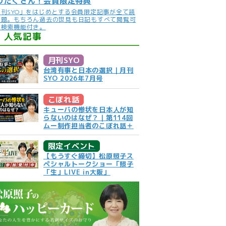
りだくさん！会員限定特典
月刊SYO」をはじめとする会員限定記事が全て読
放題。もちろん過去の世見も日記もすべて閲覧可
。検索機能付き。
人気記事
月刊SYO
台湾有事と日本の選択｜月刊
SYO 2026年7月号
こぼれ話
キューバの惨状を日本人が知
らないのはなぜ？｜第114回
ムー制作担当者のこぼれ話＋
限定イベント
【もうすぐ締切】松原照子ス
ペシャルトークショー「照子
「生」LIVE in大阪」