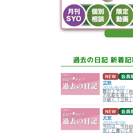
過去の日記 新着記
NEW
会員
立秋
2026/8/07
暦の上では「
の気配を感じ
が続く「立秋」
NEW
会員
大安
2026/8/06
今日は、今月
安」と書いて