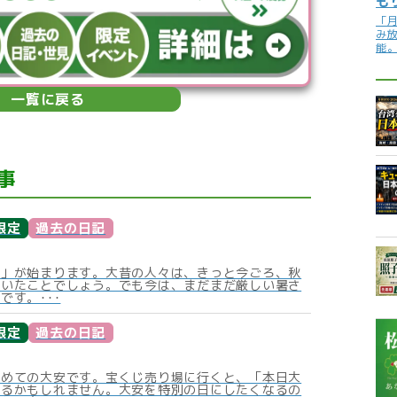
も
「
み
能
一覧に戻る
事
限定
過去の日記
秋」が始まります。大昔の人々は、きっと今ごろ、秋
ていたことでしょう。でも今は、まだまだ厳しい暑さ
です。･･･
限定
過去の日記
初めての大安です。宝くじ売り場に行くと、「本日大
あるかもしれません。大安を特別の日にしたくなるの