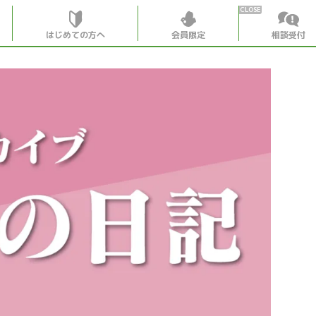
はじめての方へ
会員限定
相談受付
HOME
はじめての
会員特典
個別相談受
会員コンテ
会員コン
月刊SYO
出逢いの
世見深堀