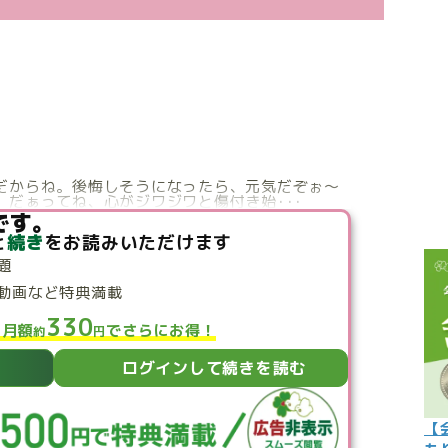
こぼれ話
過去の世
過去の日
限定イベ
人生力の
だからね。後悔しそうになったら、元気だぞぉ～
だぁってね、心がジワジワと傷付き始･･･
宇宙から
です。
と
続き
をお読みいただけます
よくある質
題
動画など特典満載
330
と月額
でさらにお得！
約
円
ログインして続きを読む
【