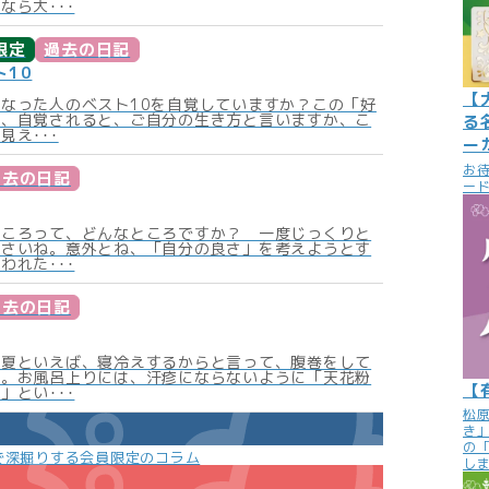
なら大･･･
限定
過去の日記
ト10
【
なった人のベスト10を自覚していますか？この「好
ね、自覚されると、ご自分の生き方と言いますか、こ
る
見え･･･
ー
お
過去の日記
ード
ところって、どんなところですか？ 一度じっくりと
ださいね。意外とね、「自分の良さ」を考えようとす
われた･･･
過去の日記
の夏といえば、寝冷えするからと言って、腹巻をして
た。お風呂上りには、汗疹にならないように「天花粉
【
」とい･･･
松
き
の
で深掘りする会員限定のコラム
し