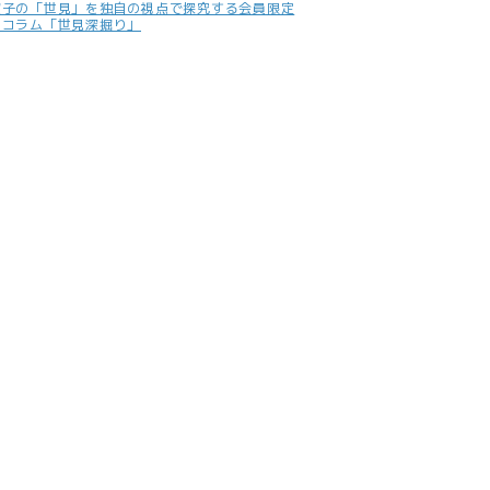
照子の「世見」を独自の視点で探究する会員限定
別コラム「世見深掘り」