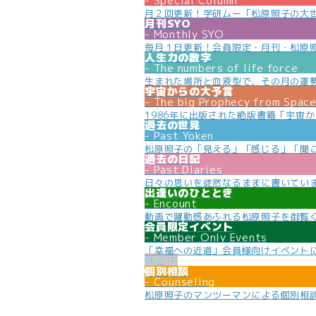
Special Column
月２回更新！学研ムー「松原照子の大
月刊SYO
Monthly SYO
毎月１日更新！会員限定・月刊・松原
人生力の数字
The numbers of life force
生まれた場所と血液型で、その月の運
宇宙からの大予言
The big Prophecy from Spac
1986年に出版された絶版書籍「宇宙
過去の世見
Past Yoken
松原照子の「見える」「感じる」「聞
過去の日記
Past Diaries
日々の思いを徒然なるままに書いてい
出逢いのひととき
Encount
動画で躍動感あふれる松原照子を御覧
会員限定イベント
Member Only Events
「幸福への近道」会員様向けイベント
個別相談
Counseling
松原照子のマンツーマンによる個別相