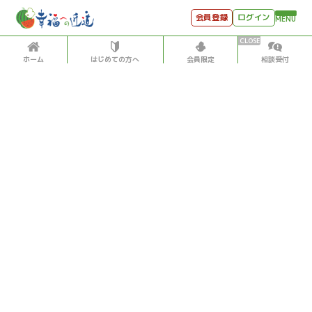
会員登録
ログイン
MENU
ホーム
はじめての方へ
会員限定
相談受付
HOME
はじめての方へ
会員特典
個別相談受付
会員コンテンツ
会員コンテンツ
月刊SYO
出逢いのひととき
過去の日記
2021/9/05
世見深堀り