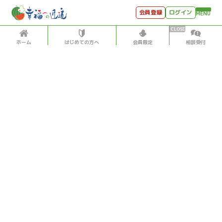
会員登録
ログイン
MENU
ホーム
はじめての方へ
会員限定
相談受付
HOME
はじめての方へ
会員特典
個別相談受付
会員コンテンツ
会員コンテンツ
月刊SYO
出逢いのひととき
過去の日記
2022/1/13
世見深堀り