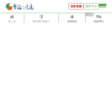
会員登録
ログイン
MENU
ホーム
はじめての方へ
会員限定
相談受付
HOME
はじめての方へ
会員特典
個別相談受付
会員コンテンツ
会員コンテンツ
月刊SYO
出逢いのひととき
過去の日記
2022/5/28
世見深堀り