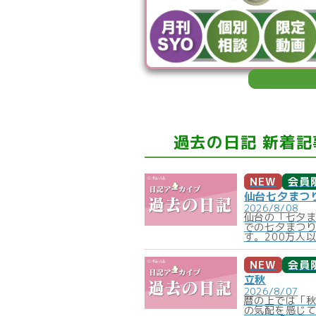
過去の日記 新着記
NEW
会員
仙台七夕まつ
2026/8/08
仙台の「七夕
での七夕まつ
す。200万人以
NEW
会員
立秋
2026/8/07
暦の上では「
の気配を感じ