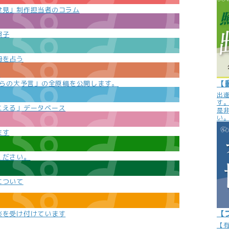
世見」制作担当者のコラム
照子
勢を占う
e
【
からの大予言」の全原稿を公開します。
出
す
こえる」データベース
是
い
ます
ください。
について
【
談を受け付けています
【