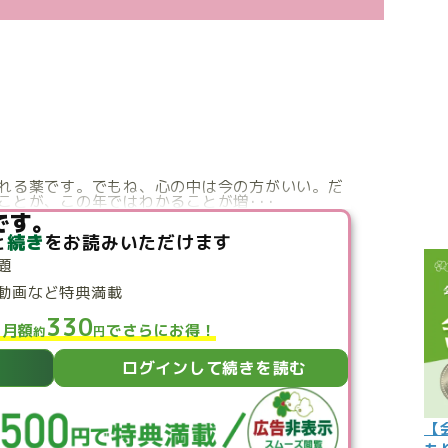
こぼれ話
過去の世
過去の日
限定イベ
人生力の
戻れる薬です。でもね、心の中は今の方がいい。だ
ことが、この年ではわかることが増･･･
宇宙から
です。
と
続き
をお読みいただけます
よくある質
題
動画など特典満載
330
と月額
でさらにお得！
約
円
ログインして続きを読む
【