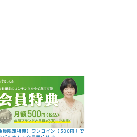
見
記
ント
数字
の大予言
問
会員限定特典】ワンコイン（500円）で