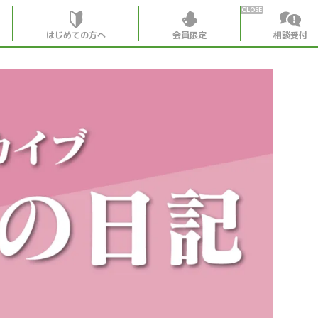
はじめての方へ
会員限定
相談受付
HOME
はじめての
会員特典
個別相談受
会員コンテ
会員コン
月刊SYO
出逢いの
世見深堀