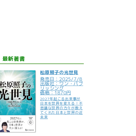
最新著書
松原照子の光世見
発売日：2025/7/8
出版社：ワン・パブ
リッシング
価格：1870円
2027年起こる出来事が
日本を世界を変える！不
思議な世界の方々が教え
てくれた日本と世界の近
未来