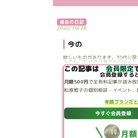
過去の日記
2022/10/28
今の
欲しいものがあります。30代に
ってね、30代では気付かなかった
この記事は
会員限定
会員登録する
月額500円
で
全有料記事が読み放
松原照子の個別相談・
イベント、
年間プランだ
今すぐ会員登録