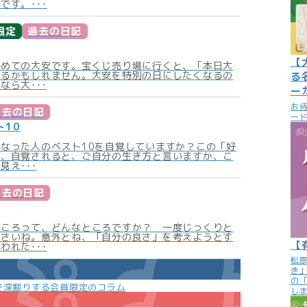
です。･･･
限定
過去の日記
【
初めての大安です。宝くじ売り場に行くと、「本日大
あるかもしれません。大安を特別の日にしたくなるの
る
なら大･･･
ー
お
過去の日記
ード
ト10
なった人のベスト10を自覚していますか？この「好
ね、自覚されると、ご自分の生き方と言いますか、こ
見え･･･
過去の日記
ところって、どんなところですか？ 一度じっくりと
ださいね。意外とね、「自分の良さ」を考えようとす
【
われた･･･
松
き
の
で深掘りする会員限定のコラム
し