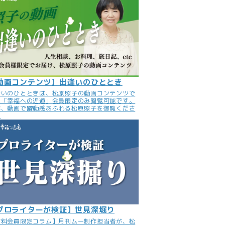
動画コンテンツ】出逢いのひととき
逢いのひとときは、松原照子の動画コンテンツで
。「幸福への近道」会員限定のみ閲覧可能です。
非、動画で躍動感あふれる松原照子を御覧くださ
。
プロライターが検証】世見深堀り
有料会員限定コラム】月刊ムー制作担当者が、松