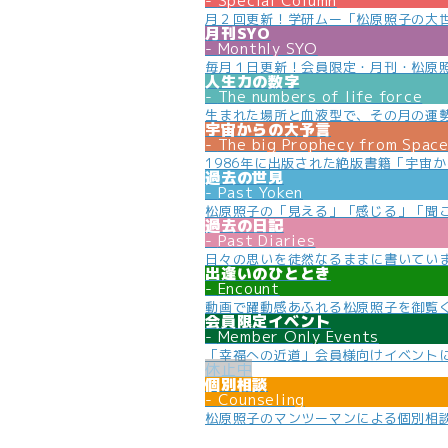
Special Column
月２回更新！学研ムー「松原照子の大
月刊SYO
Monthly SYO
毎月１日更新！会員限定・月刊・松原
人生力の数字
The numbers of life force
生まれた場所と血液型で、その月の運
宇宙からの大予言
The big Prophecy from Spac
1986年に出版された絶版書籍「宇宙
過去の世見
Past Yoken
松原照子の「見える」「感じる」「聞
過去の日記
Past Diaries
日々の思いを徒然なるままに書いてい
出逢いのひととき
Encount
動画で躍動感あふれる松原照子を御覧
会員限定イベント
Member Only Events
「幸福への近道」会員様向けイベント
個別相談
Counseling
松原照子のマンツーマンによる個別相