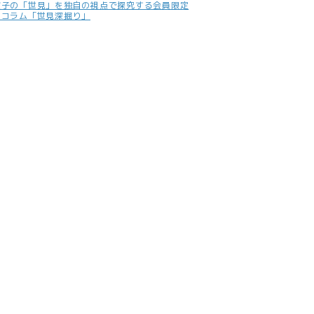
照子の「世見」を独自の視点で探究する会員限定
別コラム「世見深掘り」