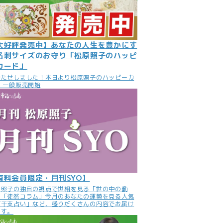
大好評発売中】あなたの人生を豊かにす
名刺サイズのお守り「松原照子のハッピ
カード」
待たせしました！本日より松原照子のハッピーカ
 一般販売開始
有料会員限定・月刊SYO】
原照子の独自の視点で世相を見る「世の中の動
」「徒然コラム」今月のあなたの運勢を見る人気
「干支占い」など、盛りだくさんの内容でお届け
ます。