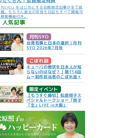
りだくさん！会員限定特典
月刊SYO」をはじめとする会員限定記事が全て読
放題。もちろん過去の世見も日記もすべて閲覧可
。検索機能付き。
人気記事
月刊SYO
台湾有事と日本の選択｜月刊
SYO 2026年7月号
こぼれ話
キューバの惨状を日本人が知
らないのはなぜ？｜第114回
ムー制作担当者のこぼれ話＋
限定イベント
【もうすぐ締切】松原照子ス
ペシャルトークショー「照子
「生」LIVE in大阪」