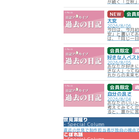
が続く「立秋」
NEW
会員
大安
2026/8/06
今日は、今月
安」と書いて
は、「同じ一日
会員限定
好きな人ベス
2026/8/05
あなたが好きに
きな人」って
れからの未来も
会員限定
自分の良さ
2026/8/04
あなたのいい
考えてみてく
ると、誰かに言
世見深堀り
Special Column
直近の世見で制作担当者が独自の視点
こぼれ話