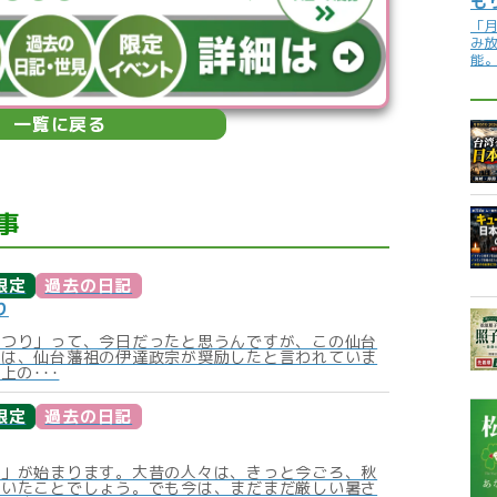
も
「
み
能
一覧に戻る
事
限定
過去の日記
り
まつり」って、今日だったと思うんですが、この仙台
りは、仙台藩祖の伊達政宗が奨励したと言われていま
上の･･･
限定
過去の日記
秋」が始まります。大昔の人々は、きっと今ごろ、秋
ていたことでしょう。でも今は、まだまだ厳しい暑さ