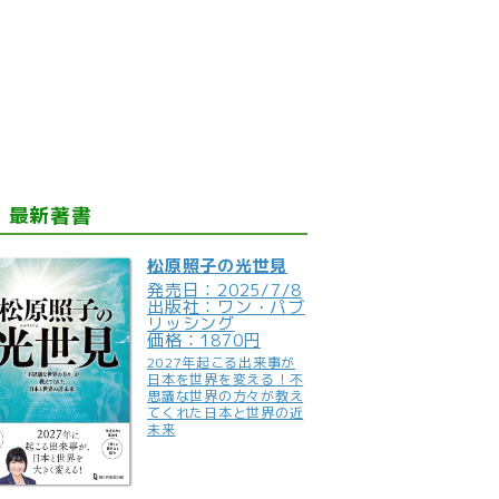
最新著書
松原照子の光世見
発売日：2025/7/8
出版社：ワン・パブ
リッシング
価格：1870円
2027年起こる出来事が
日本を世界を変える！不
思議な世界の方々が教え
てくれた日本と世界の近
未来