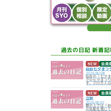
過去の日記 新着記
NEW
会員
仙台七夕まつ
2026/8/08
仙台の「七夕
での七夕まつ
す。200万人以
NEW
会員
立秋
2026/8/07
暦の上では「
の気配を感じ