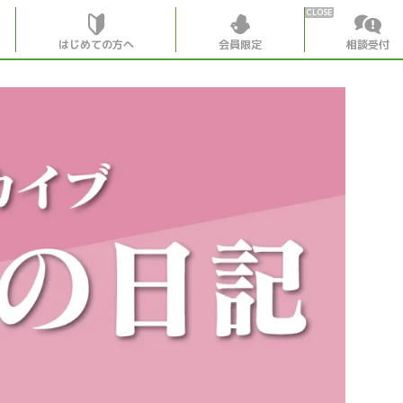
はじめての方へ
会員限定
相談受付
HOME
はじめての
会員特典
個別相談受
会員コンテ
会員コン
月刊SYO
出逢いの
世見深堀