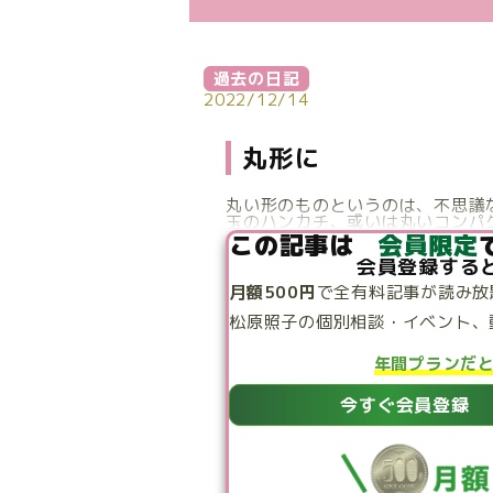
過去の日記
2022/12/14
丸形に
丸い形のものというのは、不思議
玉のハンカチ、或いは丸いコンパク
この記事は
会員限定
会員登録する
月額500円
で
全有料記事が読み放
松原照子の個別相談・
イベント、
年間プランだ
今すぐ会員登録