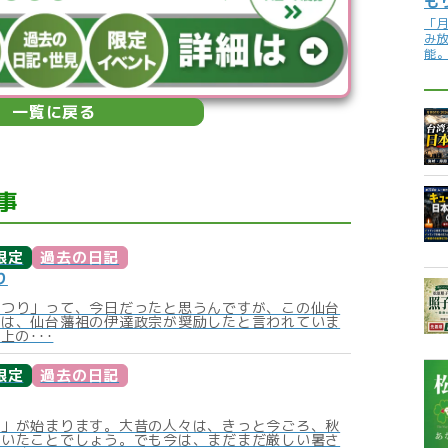
も
「
み
能
一覧に戻る
事
限定
過去の日記
り
まつり」って、今日だったと思うんですが、この仙台
りは、仙台藩祖の伊達政宗が奨励したと言われていま
上の･･･
限定
過去の日記
秋」が始まります。大昔の人々は、きっと今ごろ、秋
ていたことでしょう。でも今は、まだまだ厳しい暑さ