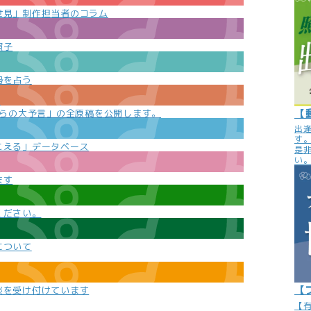
世見」制作担当者のコラム
照子
勢を占う
e
【
からの大予言」の全原稿を公開します。
出
す
こえる」データベース
是
い
ます
ください。
について
【
談を受け付けています
【