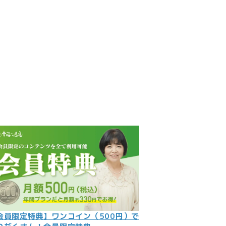
見
記
ント
数字
の大予言
問
会員限定特典】ワンコイン（500円）で