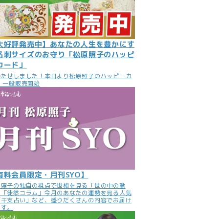
大好評発売中】あなたの人生を豊かにす
名刺サイズのお守り「松原照子のハッピ
カード」
待たせしました！本日より松原照子のハッピーカ
 一般販売開始
有料会員限定・月刊SYO】
原照子の独自の視点で世相を見る「世の中の動
」「徒然コラム」今月のあなたの運勢を見る人気
「干支占い」など、盛りだくさんの内容でお届け
ます。