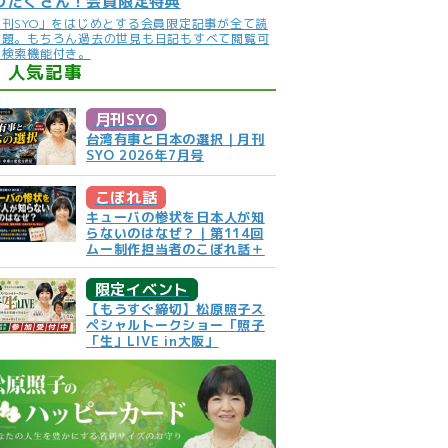
りだくさん！会員限定特典
月刊SYO」をはじめとする会員限定記事が全て読
放題。もちろん過去の世見も日記もすべて閲覧可
。検索機能付き。
人気記事
月刊SYO
台湾有事と日本の選択｜月刊
SYO 2026年7月号
こぼれ話
キューバの惨状を日本人が知
らないのはなぜ？｜第114回
ムー制作担当者のこぼれ話＋
限定イベント
【もうすぐ締切】松原照子ス
ペシャルトークショー「照子
「生」LIVE in大阪」