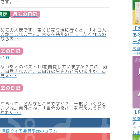
です。･･･
限定
過去の日記
【
初めての大安です。宝くじ売り場に行くと、「本日大
あるかもしれません。大安を特別の日にしたくなるの
る
なら大･･･
ー
お
過去の日記
ード
ト10
なった人のベスト10を自覚していますか？この「好
ね、自覚されると、ご自分の生き方と言いますか、こ
見え･･･
過去の日記
ところって、どんなところですか？ 一度じっくりと
ださいね。意外とね、「自分の良さ」を考えようとす
【
われた･･･
松
き
の
で深掘りする会員限定のコラム
し