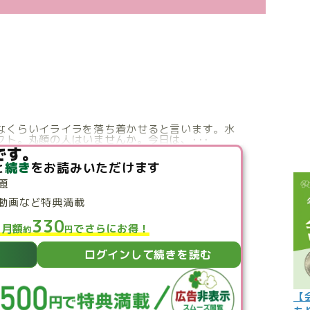
こぼれ話
過去の世
過去の日
限定イベ
人生力の
なくらいイライラを落ち着かせると言います。水
ト。丸顔の人はいませんか。今日は、･･･
宇宙から
です。
と
続き
をお読みいただけます
よくある質
題
動画など特典満載
330
と月額
でさらにお得！
約
円
ログインして続きを読む
【