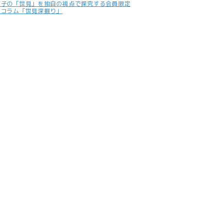
照子の「世見」を独自の視点で探究する会員限定
別コラム「世見深掘り」