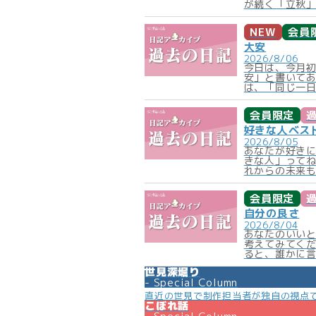
が続く「立秋」
NEW
会員
大安
2026/8/06
今日は、今月
安」と書いて
は、「同じ一日
会員限定
好きな人ベス
2026/8/05
あなたが好きに
きな人」って
れからの未来も
会員限定
自分の良さ
2026/8/04
あなたのいい
考えてみてく
ると、誰かに言
世見深堀り
Special Column
直近の世見で制作担当者が独自の視点
こぼれ話