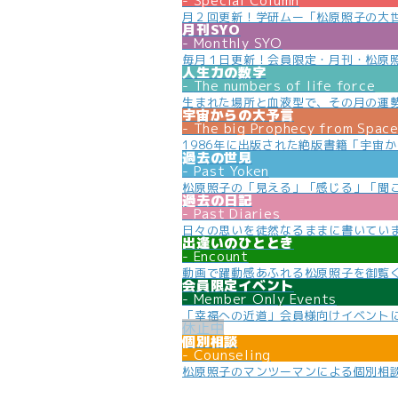
Special Column
月２回更新！学研ムー「松原照子の大
月刊SYO
Monthly SYO
毎月１日更新！会員限定・月刊・松原
人生力の数字
The numbers of life force
生まれた場所と血液型で、その月の運
宇宙からの大予言
The big Prophecy from Spac
1986年に出版された絶版書籍「宇宙
過去の世見
Past Yoken
松原照子の「見える」「感じる」「聞
過去の日記
Past Diaries
日々の思いを徒然なるままに書いてい
出逢いのひととき
Encount
動画で躍動感あふれる松原照子を御覧
会員限定イベント
Member Only Events
「幸福への近道」会員様向けイベント
個別相談
Counseling
松原照子のマンツーマンによる個別相