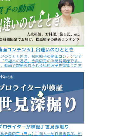
動画コンテンツ】出逢いのひととき
逢いのひとときは、松原照子の動画コンテンツで
。「幸福への近道」会員限定のみ閲覧可能です。
非、動画で躍動感あふれる松原照子を御覧くださ
。
プロライターが検証】世見深堀り
有料会員限定コラム】月刊ムー制作担当者が、松