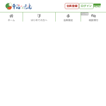
会員登録
ログイン
MENU
ホーム
はじめての方へ
会員限定
相談受付
HOME
はじめての方へ
会員特典
個別相談受付
会員コンテンツ
会員コンテンツ
月刊SYO
出逢いのひととき
過去の日記
2023/2/14
世見深堀り