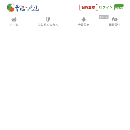
会員登録
ログイン
MENU
ホーム
はじめての方へ
会員限定
相談受付
HOME
はじめての方へ
会員特典
個別相談受付
会員コンテンツ
会員コンテンツ
月刊SYO
出逢いのひととき
過去の日記
2023/5/13
世見深堀り