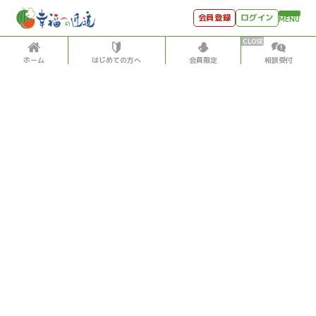
会員登録
ログイン
MENU
ホーム
はじめての方へ
会員限定
相談受付
HOME
はじめての方へ
会員特典
個別相談受付
会員コンテンツ
会員コンテンツ
月刊SYO
出逢いのひととき
過去の日記
2023/5/22
世見深堀り