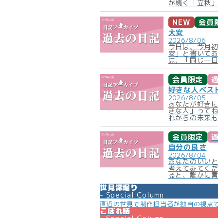
が続く「立秋」
NEW
会員
大安
2026/8/06
今日は、今月
安」と書いて
は、「同じ一日
会員限定
好きな人ベス
2026/8/05
あなたが好きに
きな人」って
れからの未来も
会員限定
自分の良さ
2026/8/04
あなたのいい
考えてみてく
ると、誰かに言
世見深堀り
Special Column
直近の世見で制作担当者が独自の視点
こぼれ話