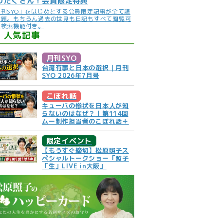
りだくさん！会員限定特典
月刊SYO」をはじめとする会員限定記事が全て読
放題。もちろん過去の世見も日記もすべて閲覧可
。検索機能付き。
人気記事
月刊SYO
台湾有事と日本の選択｜月刊
SYO 2026年7月号
こぼれ話
キューバの惨状を日本人が知
らないのはなぜ？｜第114回
ムー制作担当者のこぼれ話＋
限定イベント
【もうすぐ締切】松原照子ス
ペシャルトークショー「照子
「生」LIVE in大阪」