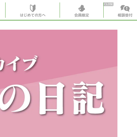
はじめての方へ
会員限定
相談受付
HOME
はじめての
会員特典
個別相談受
会員コンテ
会員コン
月刊SYO
出逢いの
世見深堀