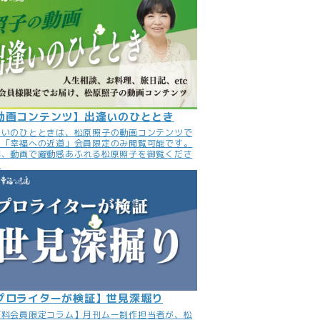
動画コンテンツ】出逢いのひととき
逢いのひとときは、松原照子の動画コンテンツで
。「幸福への近道」会員限定のみ閲覧可能です。
非、動画で躍動感あふれる松原照子を御覧くださ
。
プロライターが検証】世見深堀り
有料会員限定コラム】月刊ムー制作担当者が、松