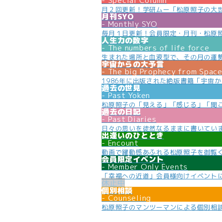
Special Column
月２回更新！学研ムー「松原照子の大
月刊SYO
Monthly SYO
毎月１日更新！会員限定・月刊・松原
人生力の数字
The numbers of life force
生まれた場所と血液型で、その月の運
宇宙からの大予言
The big Prophecy from Spac
1986年に出版された絶版書籍「宇宙
過去の世見
Past Yoken
松原照子の「見える」「感じる」「聞
過去の日記
Past Diaries
日々の思いを徒然なるままに書いてい
出逢いのひととき
Encount
動画で躍動感あふれる松原照子を御覧
会員限定イベント
Member Only Events
「幸福への近道」会員様向けイベント
個別相談
Counseling
松原照子のマンツーマンによる個別相