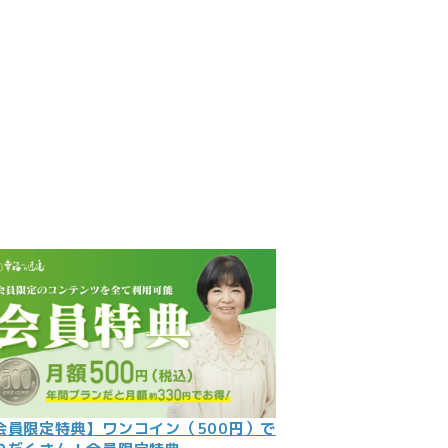
見
記
ント
数字
の大予言
問
会員限定特典】ワンコイン（500円）で