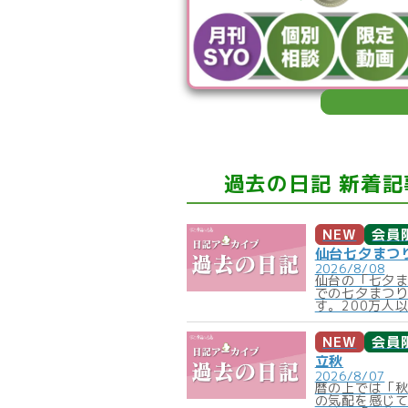
過去の日記 新着記
NEW
会員
仙台七夕まつ
2026/8/08
仙台の「七夕
での七夕まつ
す。200万人以
NEW
会員
立秋
2026/8/07
暦の上では「
の気配を感じ