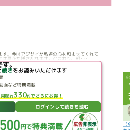
こぼれ話
過去の世
過去の日
限定イベ
人生力の
ます。今はアジサイが私達の心を和ませてくれて
は夏花が咲き乱れます。ひまわり、朝･･･
宇宙から
です。
と
続き
をお読みいただけます
よくある質
題
動画など特典満載
330
と月額
でさらにお得！
約
円
ログインして続きを読む
【