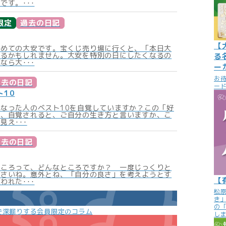
です。･･･
限定
過去の日記
【
初めての大安です。宝くじ売り場に行くと、「本日大
あるかもしれません。大安を特別の日にしたくなるの
る
なら大･･･
ー
お
過去の日記
ード
ト10
なった人のベスト10を自覚していますか？この「好
ね、自覚されると、ご自分の生き方と言いますか、こ
見え･･･
過去の日記
ところって、どんなところですか？ 一度じっくりと
ださいね。意外とね、「自分の良さ」を考えようとす
【
われた･･･
松
き
の
で深掘りする会員限定のコラム
し