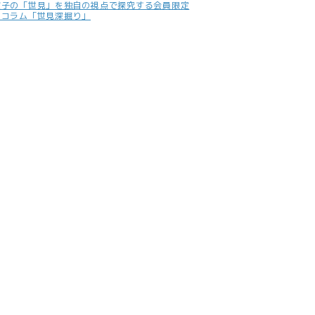
照子の「世見」を独自の視点で探究する会員限定
別コラム「世見深掘り」