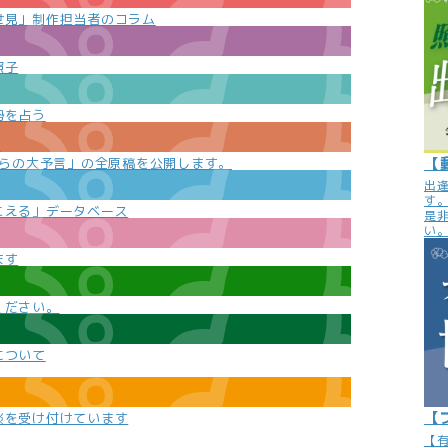
世見」制作担当者のコラム
照子
勢を占う
e
【
からの大予言」の全原稿を公開します。
出
す
こえる」データベース
是
い
ます
ください。
について
【
談を受け付けています
【