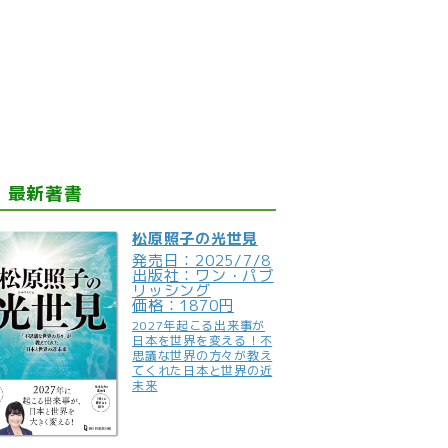
最新著書
松原照子の光世見
発売日：2025/7/8
出版社：ワン・パブ
リッシング
価格：1870円
2027年起こる出来事が
日本を世界を変える！不
思議な世界の方々が教え
てくれた日本と世界の近
未来