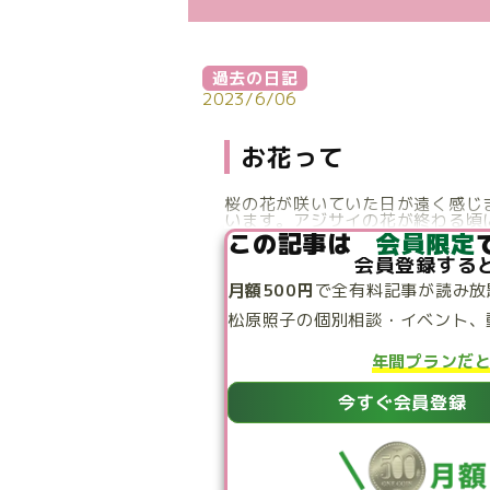
過去の日記
2023/6/06
お花って
桜の花が咲いていた日が遠く感じ
います。アジサイの花が終わる頃に
この記事は
会員限定
会員登録する
月額500円
で
全有料記事が読み放
松原照子の個別相談・
イベント、
年間プランだ
今すぐ会員登録