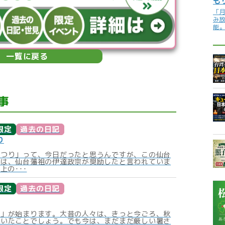
も
「
み
能
一覧に戻る
事
限定
過去の日記
り
まつり」って、今日だったと思うんですが、この仙台
りは、仙台藩祖の伊達政宗が奨励したと言われていま
上の･･･
限定
過去の日記
秋」が始まります。大昔の人々は、きっと今ごろ、秋
ていたことでしょう。でも今は、まだまだ厳しい暑さ