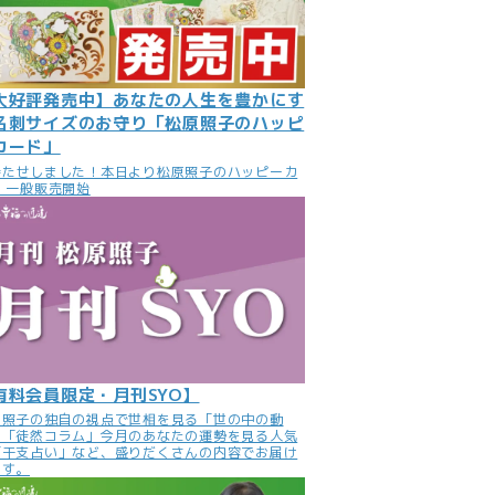
大好評発売中】あなたの人生を豊かにす
名刺サイズのお守り「松原照子のハッピ
カード」
待たせしました！本日より松原照子のハッピーカ
 一般販売開始
有料会員限定・月刊SYO】
原照子の独自の視点で世相を見る「世の中の動
」「徒然コラム」今月のあなたの運勢を見る人気
「干支占い」など、盛りだくさんの内容でお届け
ます。