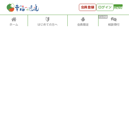
会員登録
ログイン
MENU
ホーム
はじめての方へ
会員限定
相談受付
HOME
はじめての方へ
会員特典
個別相談受付
会員コンテンツ
会員コンテンツ
月刊SYO
出逢いのひととき
過去の日記
2023/8/17
世見深堀り