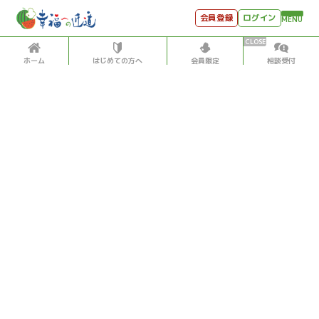
会員登録
ログイン
MENU
ホーム
はじめての方へ
会員限定
相談受付
HOME
はじめての方へ
会員特典
個別相談受付
会員コンテンツ
会員コンテンツ
月刊SYO
出逢いのひととき
過去の日記
2026/5/14
世見深堀り