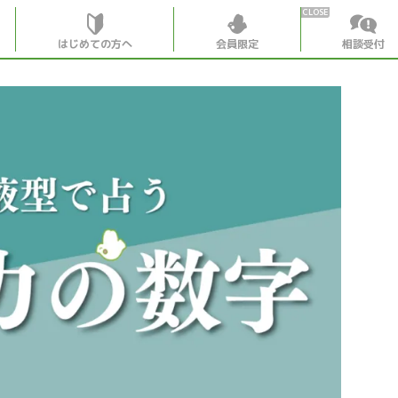
はじめての方へ
会員限定
相談受付
HOME
はじめての
会員特典
個別相談受
会員コンテ
会員コン
月刊SYO
出逢いの
世見深堀