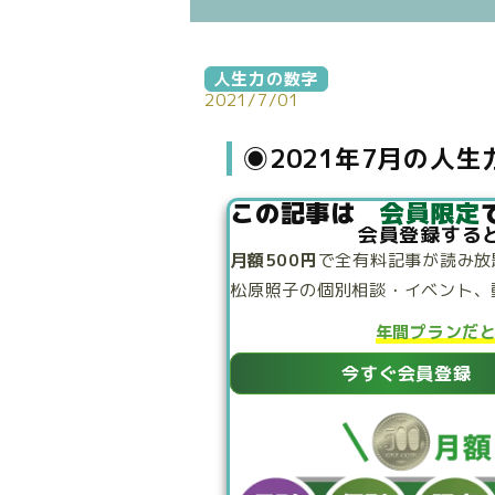
人生力の数字
2021/7/01
◉2021年7月の人
この記事は
会員限定
会員登録する
月額500円
で
全有料記事が読み放
松原照子の個別相談・
イベント、
年間プランだ
今すぐ会員登録