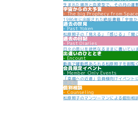
生まれた場所と血液型で、その月の運
宇宙からの大予言
The big Prophecy from Spac
1986年に出版された絶版書籍「宇宙
過去の世見
Past Yoken
松原照子の「見える」「感じる」「聞
過去の日記
Past Diaries
日々の思いを徒然なるままに書いてい
出逢いのひととき
Encount
動画で躍動感あふれる松原照子を御覧
会員限定イベント
Member Only Events
「幸福への近道」会員様向けイベント
個別相談
Counseling
松原照子のマンツーマンによる個別相