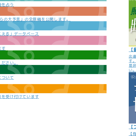
勢を占う
e
からの大予言」の全原稿を公開します。
こえる」データベース
ます
【
出
す
ください。
是
い
について
談を受け付けています
【
【