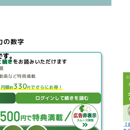
こぼれ話
過去の世
過去の日
生力の数字
限定イベ
人生力の
です。
と
続き
をお読みいただけます
宇宙から
題
よくある質
動画など特典満載
330
と月額
でさらにお得！
約
円
ログインして続きを読む
【