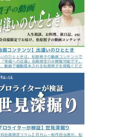
動画コンテンツ】出逢いのひととき
逢いのひとときは、松原照子の動画コンテンツで
。「幸福への近道」会員限定のみ閲覧可能です。
非、動画で躍動感あふれる松原照子を御覧くださ
。
プロライターが検証】世見深堀り
有料会員限定コラム】月刊ムー制作担当者が、松