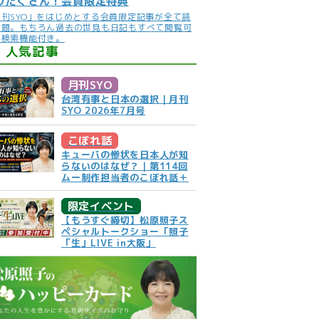
りだくさん！会員限定特典
月刊SYO」をはじめとする会員限定記事が全て読
放題。もちろん過去の世見も日記もすべて閲覧可
。検索機能付き。
人気記事
月刊SYO
台湾有事と日本の選択｜月刊
SYO 2026年7月号
こぼれ話
キューバの惨状を日本人が知
らないのはなぜ？｜第114回
ムー制作担当者のこぼれ話＋
限定イベント
【もうすぐ締切】松原照子ス
ペシャルトークショー「照子
「生」LIVE in大阪」