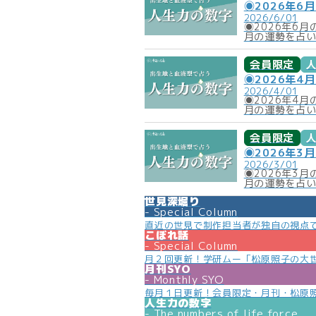
◉2026年6
2026/6/01
◉2026年6
月の運勢を占
会員限定
◉2026年4
2026/4/01
◉2026年4
月の運勢を占
会員限定
◉2026年3
2026/3/01
◉2026年3
月の運勢を占
世見深堀り
Special Column
直近の世見で制作担当者が独自の視点
こぼれ話
Special Column
月２回更新！学研ムー「松原照子の大
月刊SYO
Monthly SYO
毎月１日更新！会員限定・月刊・松原
人生力の数字
The numbers of life force