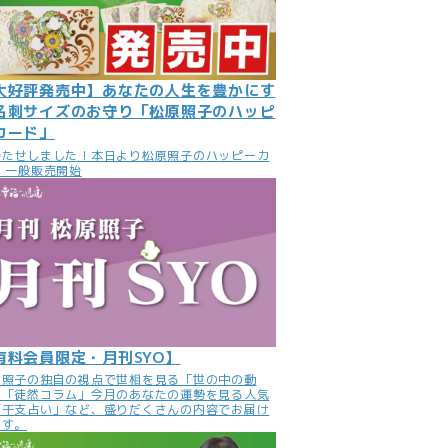
大好評発売中】あなたの人生を豊かにす
名刺サイズのお守り「松原照子のハッピ
カード」
待たせしました！本日より松原照子のハッピーカ
 一般販売開始
有料会員限定・月刊SYO】
原照子の独自の視点で世相を見る「世の中の動
」「徒然コラム」今月のあなたの運勢を見る人気
「干支占い」など、盛りだくさんの内容でお届け
ます。