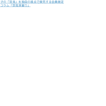
照子の「世見」を独自の視点で探究する会員限定
別コラム「世見深掘り」