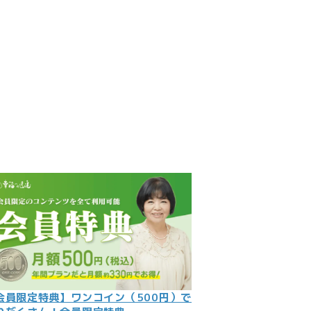
見
記
ント
数字
の大予言
問
会員限定特典】ワンコイン（500円）で