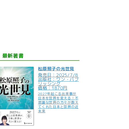
最新著書
松原照子の光世見
発売日：2025/7/8
出版社：ワン・パブ
リッシング
価格：1870円
2027年起こる出来事が
日本を世界を変える！不
思議な世界の方々が教え
てくれた日本と世界の近
未来