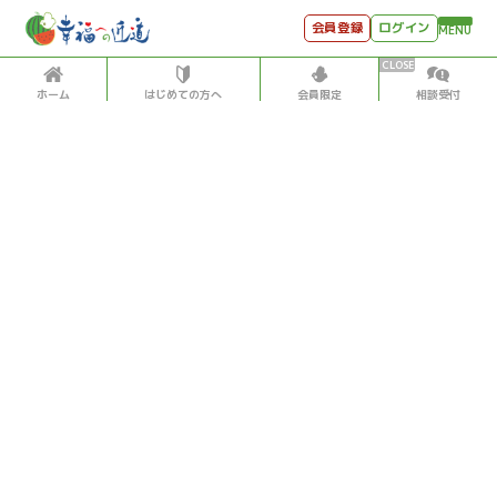
会員登録
ログイン
MENU
ホーム
はじめての方へ
会員限定
相談受付
HOME
はじめての方へ
会員特典
個別相談受付
会員コンテンツ
会員コンテンツ
月刊SYO
出逢いのひととき
人生力の数字
2025/10/01
世見深堀り