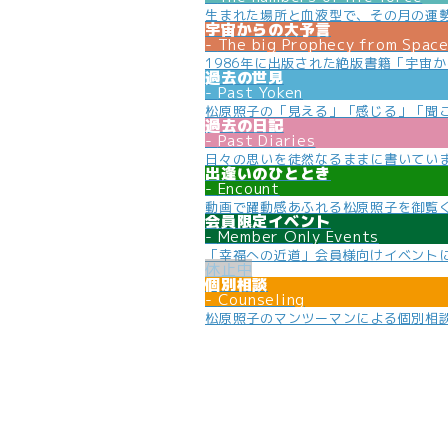
生まれた場所と血液型で、その月の運
宇宙からの大予言
The big Prophecy from Spac
1986年に出版された絶版書籍「宇宙
過去の世見
Past Yoken
松原照子の「見える」「感じる」「聞
過去の日記
Past Diaries
日々の思いを徒然なるままに書いてい
出逢いのひととき
Encount
動画で躍動感あふれる松原照子を御覧
会員限定イベント
Member Only Events
「幸福への近道」会員様向けイベント
個別相談
Counseling
松原照子のマンツーマンによる個別相