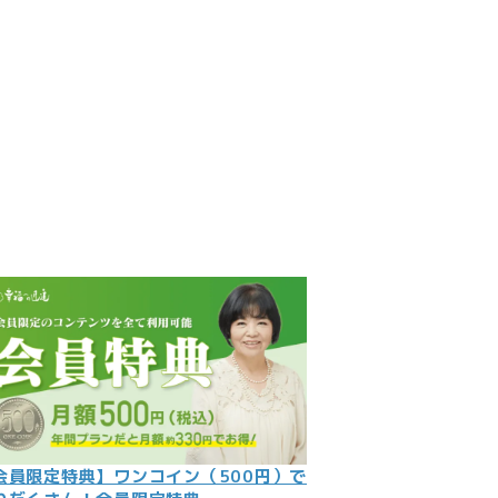
見
記
ント
数字
の大予言
問
会員限定特典】ワンコイン（500円）で