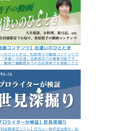
動画コンテンツ】出逢いのひととき
逢いのひとときは、松原照子の動画コンテンツで
。「幸福への近道」会員限定のみ閲覧可能です。
非、動画で躍動感あふれる松原照子を御覧くださ
。
プロライターが検証】世見深堀り
有料会員限定コラム】月刊ムー制作担当者が、松