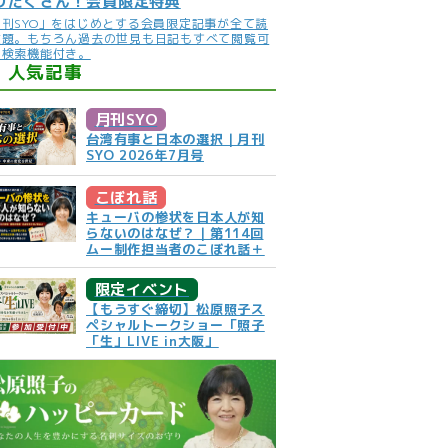
りだくさん！会員限定特典
月刊SYO」をはじめとする会員限定記事が全て読
放題。もちろん過去の世見も日記もすべて閲覧可
。検索機能付き。
人気記事
月刊SYO
台湾有事と日本の選択｜月刊
SYO 2026年7月号
こぼれ話
キューバの惨状を日本人が知
らないのはなぜ？｜第114回
ムー制作担当者のこぼれ話＋
限定イベント
【もうすぐ締切】松原照子ス
ペシャルトークショー「照子
「生」LIVE in大阪」