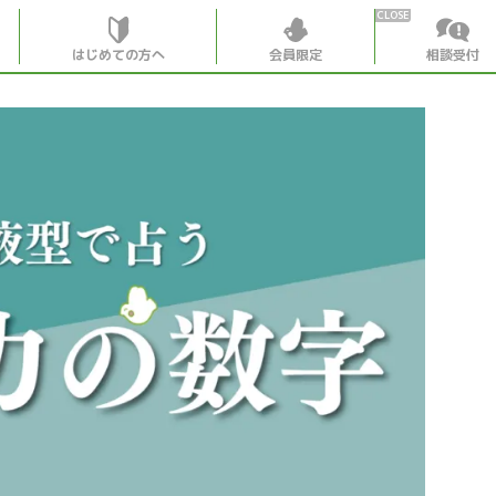
はじめての方へ
会員限定
相談受付
HOME
はじめての
会員特典
個別相談受
会員コンテ
会員コン
月刊SYO
出逢いの
世見深堀