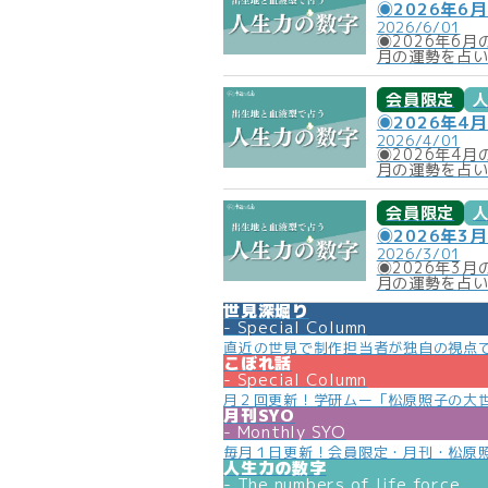
◉2026年6
2026/6/01
◉2026年6
月の運勢を占
会員限定
◉2026年4
2026/4/01
◉2026年4
月の運勢を占
会員限定
◉2026年3
2026/3/01
◉2026年3
月の運勢を占
世見深堀り
Special Column
直近の世見で制作担当者が独自の視点
こぼれ話
Special Column
月２回更新！学研ムー「松原照子の大
月刊SYO
Monthly SYO
毎月１日更新！会員限定・月刊・松原
人生力の数字
The numbers of life force