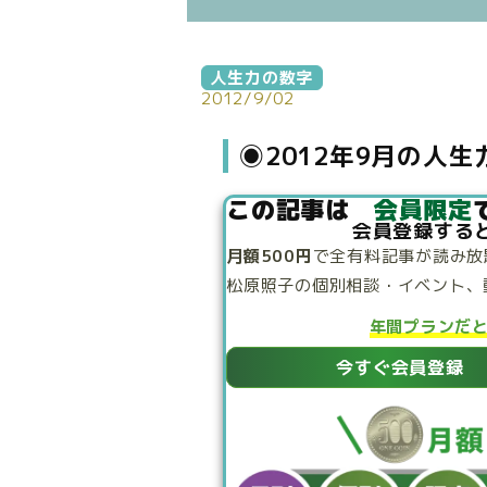
人生力の数字
2012/9/02
◉2012年9月の人
この記事は
会員限定
会員登録する
月額500円
で
全有料記事が読み放
松原照子の個別相談・
イベント、
年間プランだ
今すぐ会員登録