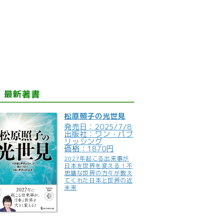
最新著書
松原照子の光世見
発売日：2025/7/8
出版社：ワン・パブ
リッシング
価格：1870円
2027年起こる出来事が
日本を世界を変える！不
思議な世界の方々が教え
てくれた日本と世界の近
未来