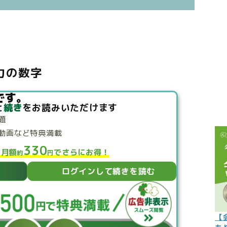
こぼれ話
過去の世
過去の日
生力の数字
限定イベ
人生力の
です。
と
続き
をお読みいただけます
宇宙から
題
よくある質
動画など特典満載
330
と月額
でさらにお得！
約
円
ログインして続きを読む
【