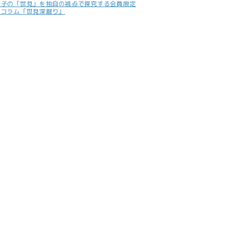
照子の「世見」を独自の視点で探究する会員限定
別コラム「世見深掘り」