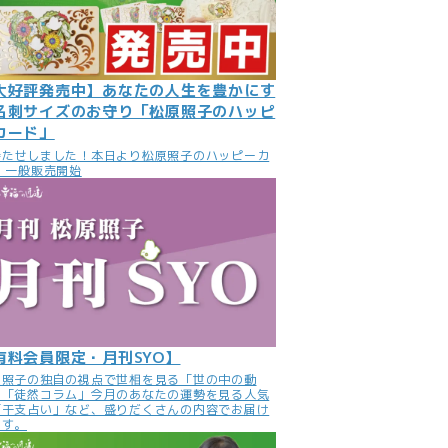
大好評発売中】あなたの人生を豊かにす
名刺サイズのお守り「松原照子のハッピ
カード」
待たせしました！本日より松原照子のハッピーカ
 一般販売開始
有料会員限定・月刊SYO】
原照子の独自の視点で世相を見る「世の中の動
」「徒然コラム」今月のあなたの運勢を見る人気
「干支占い」など、盛りだくさんの内容でお届け
ます。