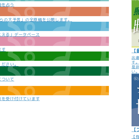
勢を占う
e
からの大予言」の全原稿を公開します。
こえる」データベース
ます
【
出
す
ください。
是
い
について
談を受け付けています
【
【