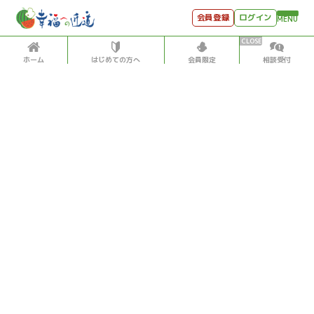
会員登録
ログイン
MENU
ホーム
はじめての方へ
会員限定
相談受付
HOME
はじめての方へ
会員特典
個別相談受付
会員コンテンツ
会員コンテンツ
月刊SYO
出逢いのひととき
人生力の数字
2013/10/01
世見深堀り