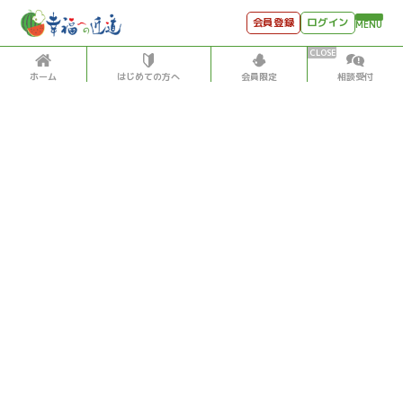
会員登録
ログイン
MENU
ホーム
はじめての方へ
会員限定
相談受付
HOME
はじめての方へ
会員特典
個別相談受付
会員コンテンツ
会員コンテンツ
月刊SYO
出逢いのひととき
人生力の数字
2020/1/01
世見深堀り