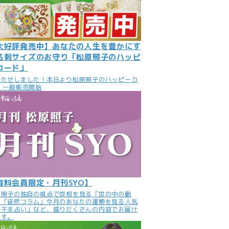
大好評発売中】あなたの人生を豊かにす
名刺サイズのお守り「松原照子のハッピ
カード」
待たせしました！本日より松原照子のハッピーカ
 一般販売開始
有料会員限定・月刊SYO】
原照子の独自の視点で世相を見る「世の中の動
」「徒然コラム」今月のあなたの運勢を見る人気
「干支占い」など、盛りだくさんの内容でお届け
ます。