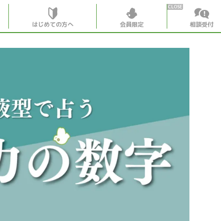
はじめての方へ
会員限定
相談受付
HOME
はじめての
会員特典
個別相談受
会員コンテ
会員コン
月刊SYO
出逢いの
世見深堀