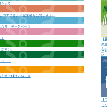
勢を占う
e
からの大予言」の全原稿を公開します。
こえる」データベース
ます
【
出
す
ください。
是
い
について
談を受け付けています
【
【