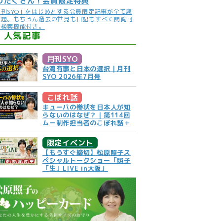
りだくさん！会員限定特典
月刊SYO」をはじめとする会員限定記事が全て読
放題。もちろん過去の世見も日記もすべて閲覧可
。検索機能付き。
人気記事
月刊SYO
台湾有事と日本の選択｜月刊
SYO 2026年7月号
こぼれ話
キューバの惨状を日本人が知
らないのはなぜ？｜第114回
ムー制作担当者のこぼれ話＋
限定イベント
【もうすぐ締切】松原照子ス
ペシャルトークショー「照子
「生」LIVE in大阪」