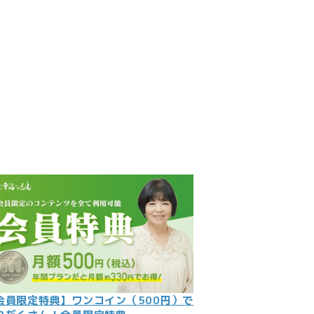
見
記
ント
数字
の大予言
問
会員限定特典】ワンコイン（500円）で