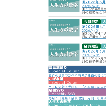
◉2026年6
2026/6/01
◉2026年6
月の運勢を占
会員限定
◉2026年4
2026/4/01
◉2026年4
月の運勢を占
会員限定
◉2026年3
2026/3/01
◉2026年3
月の運勢を占
世見深堀り
Special Column
直近の世見で制作担当者が独自の視点
こぼれ話
Special Column
月２回更新！学研ムー「松原照子の大
月刊SYO
Monthly SYO
毎月１日更新！会員限定・月刊・松原
人生力の数字
The numbers of life force