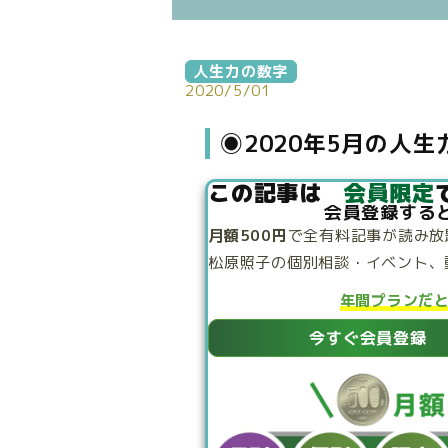
人生力の数字
2020/5/01
◉2020年5月の人
この記事は
会員限定
会員登録する
月額500円
で
全有料記事が読み放
松原照子の個別相談・
イベント、
年間プランだ
今すぐ会員登録