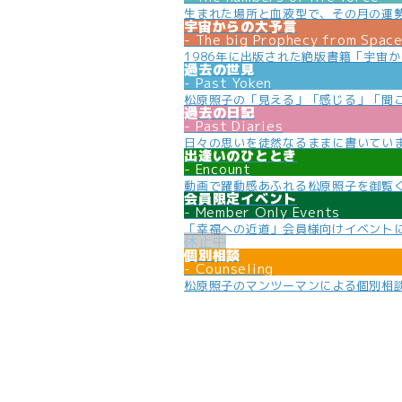
生まれた場所と血液型で、その月の運
宇宙からの大予言
The big Prophecy from Spac
1986年に出版された絶版書籍「宇宙
過去の世見
Past Yoken
松原照子の「見える」「感じる」「聞
過去の日記
Past Diaries
日々の思いを徒然なるままに書いてい
出逢いのひととき
Encount
動画で躍動感あふれる松原照子を御覧
会員限定イベント
Member Only Events
「幸福への近道」会員様向けイベント
個別相談
Counseling
松原照子のマンツーマンによる個別相