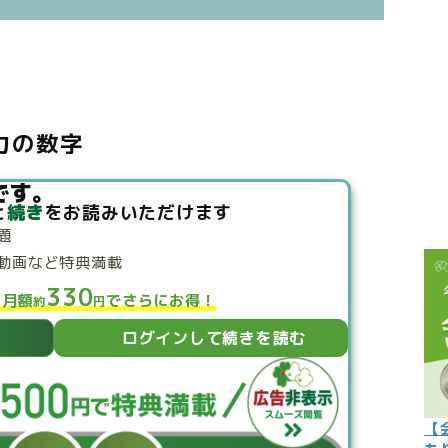
こぼれ話
過去の世
過去の日
生力の数字
限定イベ
人生力の
です。
と
続き
をお読みいただけます
宇宙から
題
よくある質
動画など特典満載
330
と月額
でさらにお得！
約
円
ログインして続きを読む
【