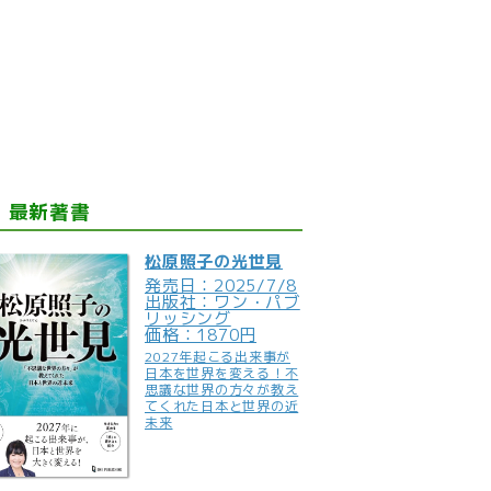
最新著書
松原照子の光世見
発売日：2025/7/8
出版社：ワン・パブ
リッシング
価格：1870円
2027年起こる出来事が
日本を世界を変える！不
思議な世界の方々が教え
てくれた日本と世界の近
未来