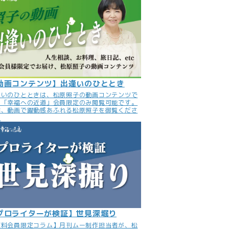
動画コンテンツ】出逢いのひととき
逢いのひとときは、松原照子の動画コンテンツで
。「幸福への近道」会員限定のみ閲覧可能です。
非、動画で躍動感あふれる松原照子を御覧くださ
。
プロライターが検証】世見深堀り
有料会員限定コラム】月刊ムー制作担当者が、松