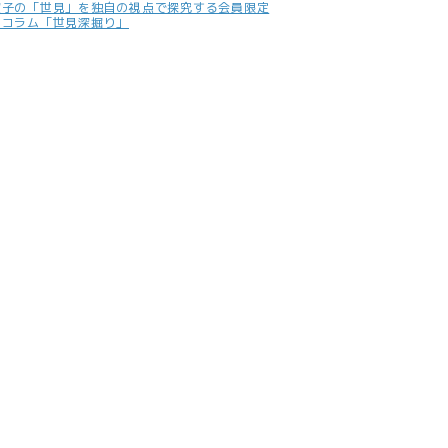
照子の「世見」を独自の視点で探究する会員限定
別コラム「世見深掘り」