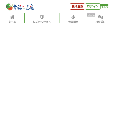
会員登録
ログイン
MENU
ホーム
はじめての方へ
会員限定
相談受付
HOME
はじめての方へ
会員特典
個別相談受付
会員コンテンツ
会員コンテンツ
月刊SYO
出逢いのひととき
こぼれ話
2017/5/11
世見深堀り