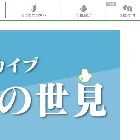
はじめての方へ
会員限定
相談受付
HOME
はじめての
会員特典
個別相談受
会員コンテ
会員コン
月刊SYO
出逢いの
世見深堀