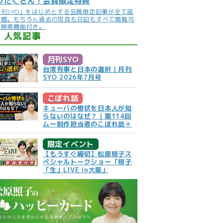
りだくさん！会員限定特典
月刊SYO」をはじめとする会員限定記事が全て読
放題。もちろん過去の世見も日記もすべて閲覧可
。検索機能付き。
人気記事
月刊SYO
台湾有事と日本の選択｜月刊
SYO 2026年7月号
こぼれ話
キューバの惨状を日本人が知
らないのはなぜ？｜第114回
ムー制作担当者のこぼれ話＋
限定イベント
【もうすぐ締切】松原照子ス
ペシャルトークショー「照子
「生」LIVE in大阪」