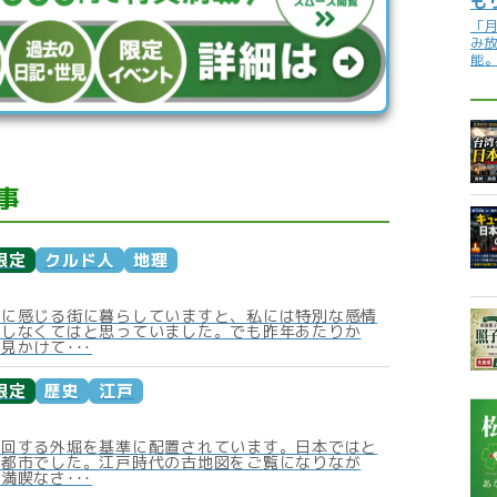
も
「
み
能
事
限定
クルド人
地理
近に感じる街に暮らしていますと、私には特別な感情
くしなくてはと思っていました。でも昨年あたりか
見かけて･･･
限定
歴史
江戸
周回する外堀を基準に配置されています。日本ではと
塞都市でした。江戸時代の古地図をご覧になりなが
満喫なさ･･･