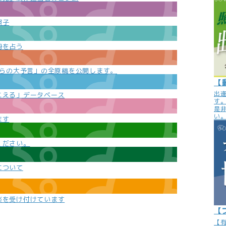
照子
勢を占う
e
からの大予言」の全原稿を公開します。
【
出
こえる」データベース
す
是
い
ます
ください。
について
談を受け付けています
【
【