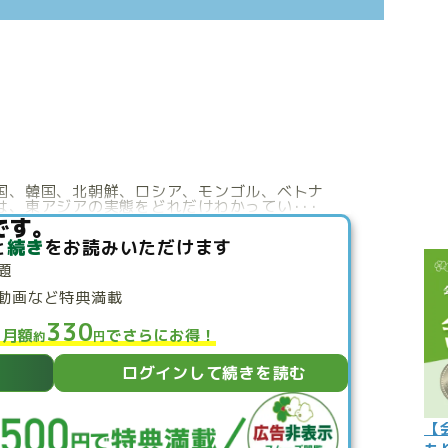
こぼれ話
過去の世
過去の日
限定イベ
人生力の
国、韓国、北朝鮮、ロシア、モンゴル、ベトナ
、東アジアの実態をどれだけわかってい･･･
宇宙から
です。
と
続き
をお読みいただけます
よくある質
題
動画など特典満載
330
と月額
でさらにお得！
約
円
ログインして続きを読む
【