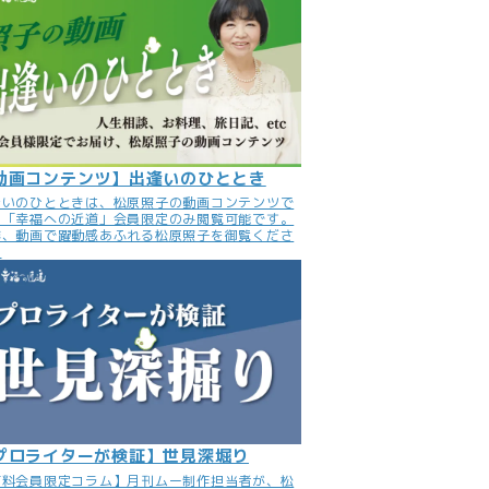
動画コンテンツ】出逢いのひととき
逢いのひとときは、松原照子の動画コンテンツで
。「幸福への近道」会員限定のみ閲覧可能です。
非、動画で躍動感あふれる松原照子を御覧くださ
。
プロライターが検証】世見深堀り
有料会員限定コラム】月刊ムー制作担当者が、松