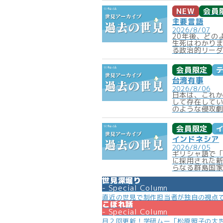
NEW
会員
主要言語
2026/8/07
20年後、どの
生死はわかり
る政治的リーダ
会員限定
台湾有事
2026/8/06
日本は、これ
して存在して
のような侵攻劇
会員限定
インドネシア
2026/8/05
ギリシャ語で
に採用された新
らなる群島国家
世見深堀り
Special Column
直近の世見で制作担当者が独自の視点
こぼれ話
Special Column
月２回更新！学研ムー「松原照子の大