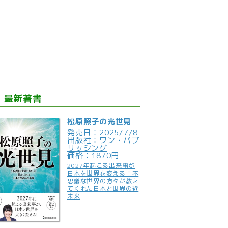
最新著書
松原照子の光世見
発売日：2025/7/8
出版社：ワン・パブ
リッシング
価格：1870円
2027年起こる出来事が
日本を世界を変える！不
思議な世界の方々が教え
てくれた日本と世界の近
未来