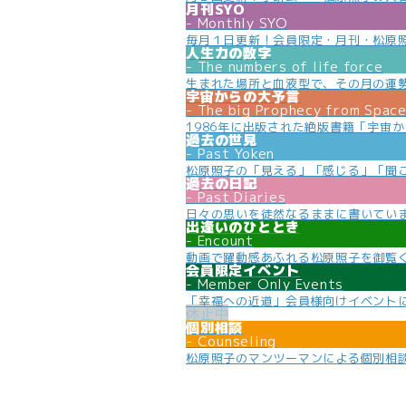
月刊SYO
Monthly SYO
毎月１日更新！会員限定・月刊・松原
人生力の数字
The numbers of life force
生まれた場所と血液型で、その月の運
宇宙からの大予言
The big Prophecy from Spac
1986年に出版された絶版書籍「宇宙
過去の世見
Past Yoken
松原照子の「見える」「感じる」「聞
過去の日記
Past Diaries
日々の思いを徒然なるままに書いてい
出逢いのひととき
Encount
動画で躍動感あふれる松原照子を御覧
会員限定イベント
Member Only Events
「幸福への近道」会員様向けイベント
個別相談
Counseling
松原照子のマンツーマンによる個別相