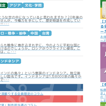
限定
アジア
文化･学問
ような世の中になっていると思われますか？20年後の
ませんが、今権力を手にして、歴史物語を作成してい
【
ー･･･
る
ー
テロ・戦争・紛争
中国
台湾
お
ード
からも戦争に巻き込まれずに、今のように平和な国と
いけるのでしょうか。ロシアがウクライナに侵攻。こ
は、こ･･･
インドネシア
「インドの島々」という意味のインドネシア。独立後
しい国名です。インドネシアは1万8000余の島々か
で･･･
【
松
き
で深掘りする会員限定のコラム
の
し
世見」制作担当者のコラム