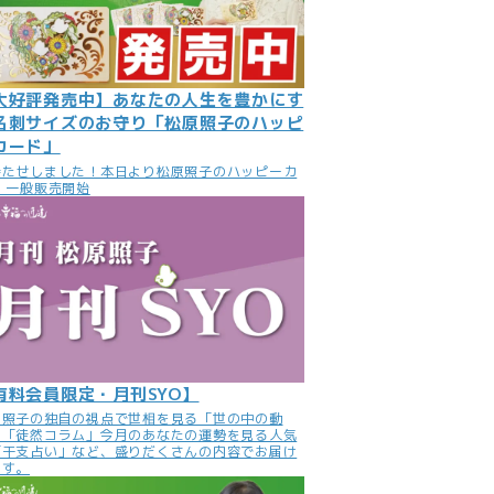
大好評発売中】あなたの人生を豊かにす
名刺サイズのお守り「松原照子のハッピ
カード」
待たせしました！本日より松原照子のハッピーカ
 一般販売開始
有料会員限定・月刊SYO】
原照子の独自の視点で世相を見る「世の中の動
」「徒然コラム」今月のあなたの運勢を見る人気
「干支占い」など、盛りだくさんの内容でお届け
ます。