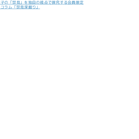
照子の「世見」を独自の視点で探究する会員限定
別コラム「世見深掘り」