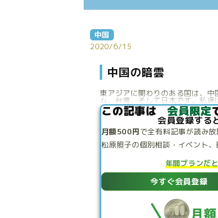
中国
2020/6/15
中国の暗雲
東アジアに関わりのある国は、中
ム、台湾、そして日本です。私達は
この記事は
会員限定
会員登録する
月額500円
で
全有料記事が読み放
松原照子の個別相談・
イベント、
年間プランだ
今すぐ会員登録