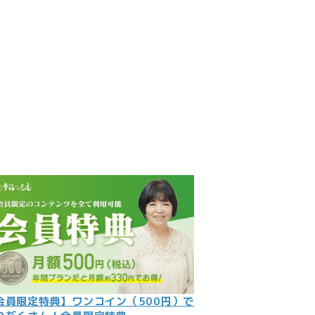
見
記
ント
数字
の大予言
問
会員限定特典】ワンコイン（500円）で