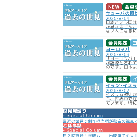
NEW
会員
キューバの現
2026/8/04
日本という国
か思えません
ない人になるに
会員限定
ヨーロッパ
2026/8/03
「ヨーロッパ」
が語源とされ
のです。日本よ
会員限定
イラン･イス
2026/8/02
イスラム教徒
今、世界中で
ています。特に
世見深堀り
Special Column
直近の世見で制作担当者が独自の視点
こぼれ話
Special Column
月２回更新！学研ムー「松原照子の大