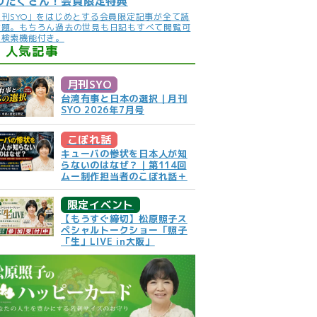
りだくさん！会員限定特典
月刊SYO」をはじめとする会員限定記事が全て読
放題。もちろん過去の世見も日記もすべて閲覧可
。検索機能付き。
人気記事
月刊SYO
台湾有事と日本の選択｜月刊
SYO 2026年7月号
こぼれ話
キューバの惨状を日本人が知
らないのはなぜ？｜第114回
ムー制作担当者のこぼれ話＋
限定イベント
【もうすぐ締切】松原照子ス
ペシャルトークショー「照子
「生」LIVE in大阪」