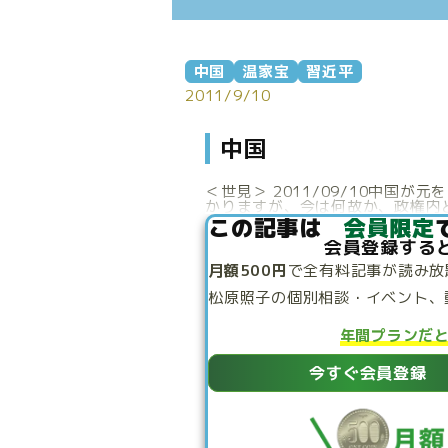
中国
温家宝
習近平
2011/9/10
中国
＜世見＞ 2011/09/10中国
かりますが、今は何故か、政権内と
この記事は
会員限定
会員登録する
月額500円
で
全有料記事が読み放
松原照子の個別相談・
イベント、
年間プランだ
今すぐ会員登録