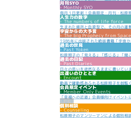
月刊SYO
Monthly SYO
毎月１日更新！会員限定・月刊・松原
人生力の数字
The numbers of life force
生まれた場所と血液型で、その月の運
宇宙からの大予言
The big Prophecy from Spac
1986年に出版された絶版書籍「宇宙
過去の世見
Past Yoken
松原照子の「見える」「感じる」「聞
過去の日記
Past Diaries
日々の思いを徒然なるままに書いてい
出逢いのひととき
Encount
動画で躍動感あふれる松原照子を御覧
会員限定イベント
Member Only Events
「幸福への近道」会員様向けイベント
個別相談
Counseling
松原照子のマンツーマンによる個別相