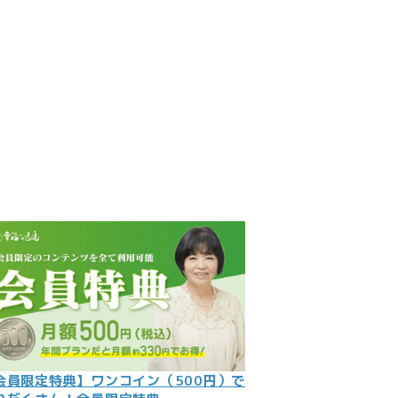
見
記
ント
数字
の大予言
問
会員限定特典】ワンコイン（500円）で