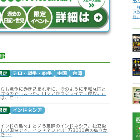
も
「
み
能
事
限定
テロ・戦争・紛争
中国
台湾
からも戦争に巻き込まれずに、今のように平和な国と
いけるのでしょうか。ロシアがウクライナに侵攻。こ
は、こ･･･
限定
インドネシア
「インドの島々」という意味のインドネシア。独立後
しい国名です。インドネシアは1万8000余の島々か
で･･･