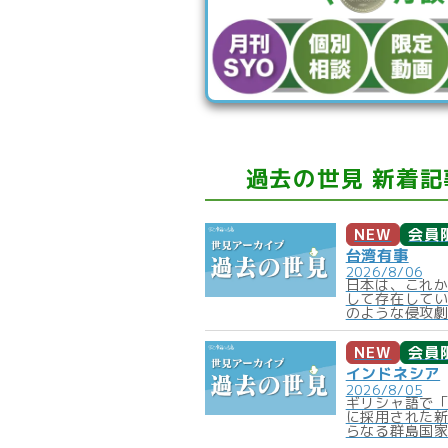
過去の世見 新着記
NEW
会員
台湾有事
2026/8/06
日本は、これ
して存在して
のような侵攻劇
NEW
会員
インドネシア
2026/8/05
ギリシャ語で
に採用された新
らなる群島国家