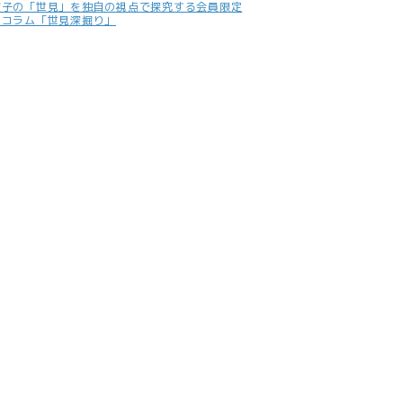
照子の「世見」を独自の視点で探究する会員限定
別コラム「世見深掘り」