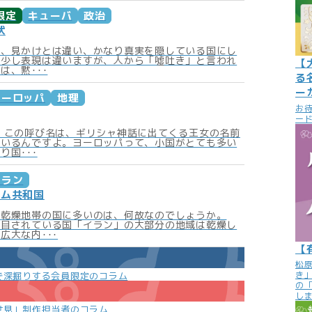
限定
キューバ
政治
状
は、見かけとは違い、かなり真実を隠している国にし
。少し表現は違いますが、人から「噓吐き」と言われ
【
は、黙･･･
る
ー
ヨーロッパ
地理
お
ード
 この呼び名は、ギリシャ神話に出てくる王女の名前
ているんですよ。ヨーロッパって、小国がとても多い
り国･･･
イラン
ラム共和国
が乾燥地帯の国に多いのは、何故なのでしょうか。
注目されている国「イラン」の大部分の地域は乾燥し
広大な内･･･
【
松
き
で深掘りする会員限定のコラム
の
し
世見」制作担当者のコラム