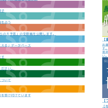
照子
勢を占う
e
からの大予言」の全原稿を公開します。
【
出
こえる」データベース
す
是
い
ます
ください。
について
談を受け付けています
【
【