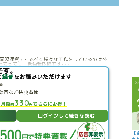
こぼれ話
過去の世
過去の日
限定イベ
人生力の
が元を国際通貨にするべく様々な工作をしているのは分
云っても一党独裁政権です･･･
宇宙から
です。
と
続き
をお読みいただけます
よくある質
題
動画など特典満載
330
と月額
でさらにお得！
約
円
ログインして続きを読む
【