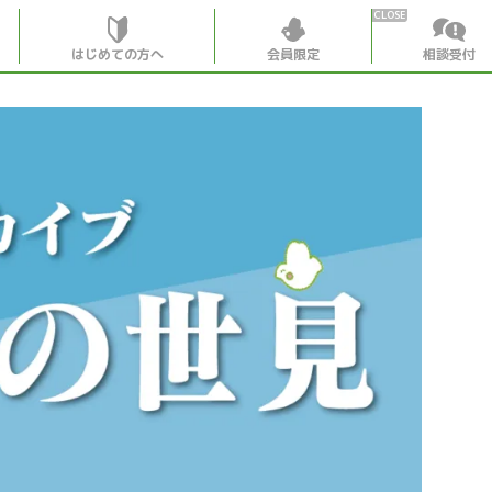
はじめての方へ
会員限定
相談受付
HOME
はじめての
会員特典
個別相談受
会員コンテ
会員コン
月刊SYO
出逢いの
世見深堀