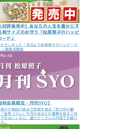
大好評発売中】あなたの人生を豊かにす
名刺サイズのお守り「松原照子のハッピ
カード」
待たせしました！本日より松原照子のハッピーカ
 一般販売開始
有料会員限定・月刊SYO】
原照子の独自の視点で世相を見る「世の中の動
」「徒然コラム」今月のあなたの運勢を見る人気
「干支占い」など、盛りだくさんの内容でお届け
ます。