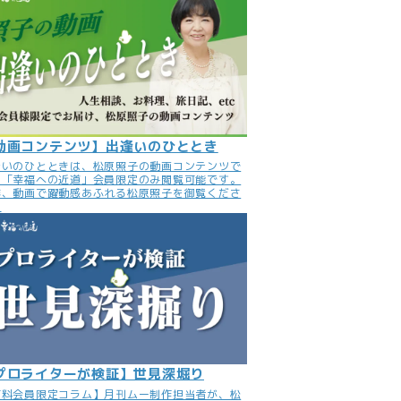
動画コンテンツ】出逢いのひととき
逢いのひとときは、松原照子の動画コンテンツで
。「幸福への近道」会員限定のみ閲覧可能です。
非、動画で躍動感あふれる松原照子を御覧くださ
。
プロライターが検証】世見深堀り
有料会員限定コラム】月刊ムー制作担当者が、松