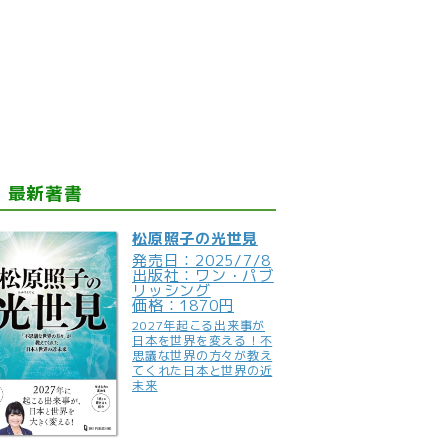
最新著書
松原照子の光世見
発売日：2025/7/8
出版社：ワン・パブ
リッシング
価格：1870円
2027年起こる出来事が
日本を世界を変える！不
思議な世界の方々が教え
てくれた日本と世界の近
未来