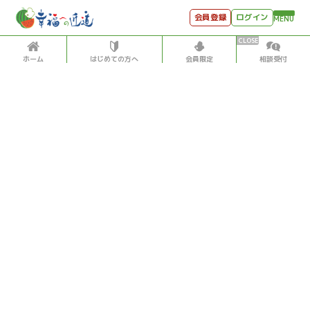
会員登録
ログイン
MENU
ホーム
はじめての方へ
会員限定
相談受付
HOME
はじめての方へ
会員特典
個別相談受付
会員コンテンツ
会員コンテンツ
月刊SYO
出逢いのひととき
古代文明・歴史
2019/10/23
世見深堀り