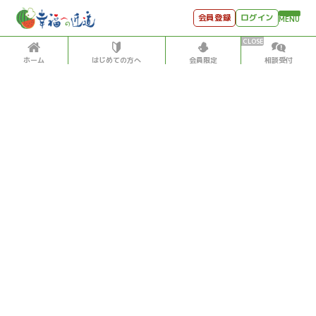
会員登録
ログイン
MENU
ホーム
はじめての方へ
会員限定
相談受付
HOME
はじめての方へ
会員特典
個別相談受付
会員コンテンツ
会員コンテンツ
月刊SYO
出逢いのひととき
古代文明・歴史
2020/1/22
世見深堀り