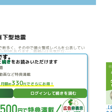
こぼれ話
過去の世
過去の日
限定イベ
直下型地震
人生力の
で数多く、その中で噴火警戒レベルを公表してい
山が9もあります。箱根山は元気だな･･･
宇宙から
です。
と
続き
をお読みいただけます
よくある質
題
動画など特典満載
330
と月額
でさらにお得！
約
円
ログインして続きを読む
【