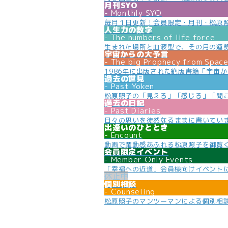
月刊SYO
Monthly SYO
毎月１日更新！会員限定・月刊・松原
人生力の数字
The numbers of life force
生まれた場所と血液型で、その月の運
宇宙からの大予言
The big Prophecy from Spac
1986年に出版された絶版書籍「宇宙
過去の世見
Past Yoken
松原照子の「見える」「感じる」「聞
過去の日記
Past Diaries
日々の思いを徒然なるままに書いてい
出逢いのひととき
Encount
動画で躍動感あふれる松原照子を御覧
会員限定イベント
Member Only Events
「幸福への近道」会員様向けイベント
個別相談
Counseling
松原照子のマンツーマンによる個別相