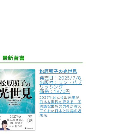
最新著書
松原照子の光世見
発売日：2025/7/8
出版社：ワン・パブ
リッシング
価格：1870円
2027年起こる出来事が
日本を世界を変える！不
思議な世界の方々が教え
てくれた日本と世界の近
未来