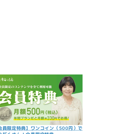
見
記
ント
数字
の大予言
問
会員限定特典】ワンコイン（500円）で