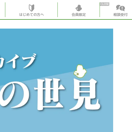
はじめての方へ
会員限定
相談受付
HOME
はじめての
会員特典
個別相談受
会員コンテ
会員コン
月刊SYO
出逢いの
世見深堀