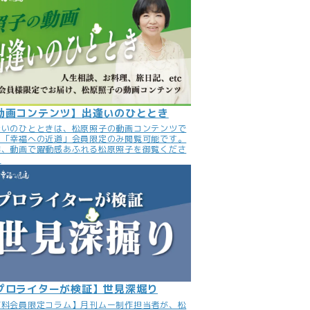
動画コンテンツ】出逢いのひととき
逢いのひとときは、松原照子の動画コンテンツで
。「幸福への近道」会員限定のみ閲覧可能です。
非、動画で躍動感あふれる松原照子を御覧くださ
。
プロライターが検証】世見深堀り
有料会員限定コラム】月刊ムー制作担当者が、松