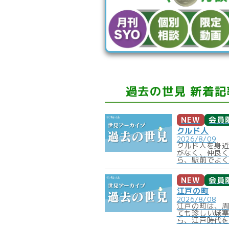
過去の世見 新着記
NEW
会員
クルド人
2026/8/09
クルド人を身
がなく、仲良
ら、駅前でよく
NEW
会員
江戸の町
2026/8/08
江戸の町は、
ても珍しい城
ら、江戸時代を