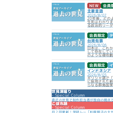
NEW
会員
主要言語
2026/8/07
20年後、どの
生死はわかり
る政治的リーダ
会員限定
台湾有事
2026/8/06
日本は、これ
して存在して
のような侵攻劇
会員限定
インドネシア
2026/8/05
ギリシャ語で
に採用された新
らなる群島国家
世見深堀り
Special Column
直近の世見で制作担当者が独自の視点
こぼれ話
Special Column
月２回更新！学研ムー「松原照子の大