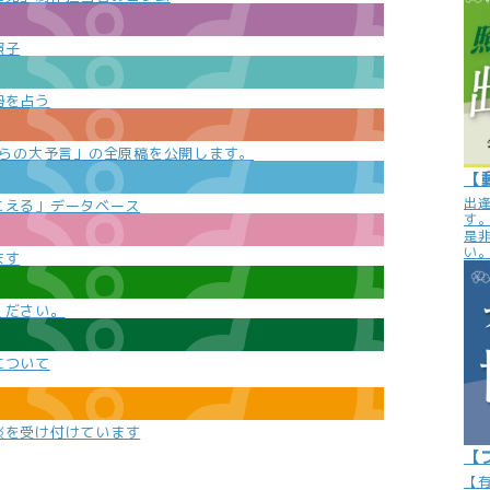
照子
勢を占う
e
からの大予言」の全原稿を公開します。
【
出
こえる」データベース
す
是
い
ます
ください。
について
談を受け付けています
【
【