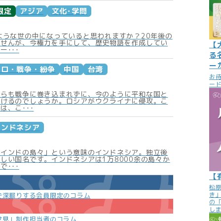
限定
アジア
文化･学問
ような世の中になっていると思われますか？20年後の
ませんが、今権力を手にして、歴史物語を作成してい
【
ー･･･
る
ー
テロ・戦争・紛争
中国
台湾
お
ード
からも戦争に巻き込まれずに、今のように平和な国と
いけるのでしょうか。ロシアがウクライナに侵攻。こ
は、こ･･･
インドネシア
「インドの島々」という意味のインドネシア。独立後
しい国名です。インドネシアは1万8000余の島々か
で･･･
【
松
き
で深掘りする会員限定のコラム
の
し
世見」制作担当者のコラム