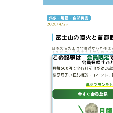
気象・地震・自然災害
2020/4/29
富士山の噴火と首都
日本の活火山は北海道から九州ま
るのが29、やや大丈夫かなぁの火
この記事は
会員限定
会員登録する
月額500円
で
全有料記事が読み放
松原照子の個別相談・
イベント、
年間プランだ
今すぐ会員登録