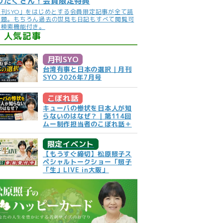
りだくさん！会員限定特典
月刊SYO」をはじめとする会員限定記事が全て読
放題。もちろん過去の世見も日記もすべて閲覧可
。検索機能付き。
人気記事
月刊SYO
台湾有事と日本の選択｜月刊
SYO 2026年7月号
こぼれ話
キューバの惨状を日本人が知
らないのはなぜ？｜第114回
ムー制作担当者のこぼれ話＋
限定イベント
【もうすぐ締切】松原照子ス
ペシャルトークショー「照子
「生」LIVE in大阪」