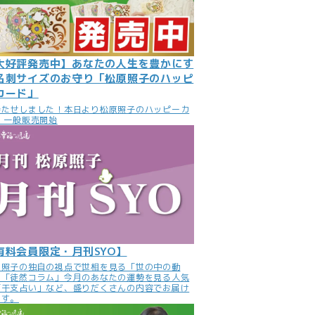
大好評発売中】あなたの人生を豊かにす
名刺サイズのお守り「松原照子のハッピ
カード」
待たせしました！本日より松原照子のハッピーカ
 一般販売開始
有料会員限定・月刊SYO】
原照子の独自の視点で世相を見る「世の中の動
」「徒然コラム」今月のあなたの運勢を見る人気
「干支占い」など、盛りだくさんの内容でお届け
ます。