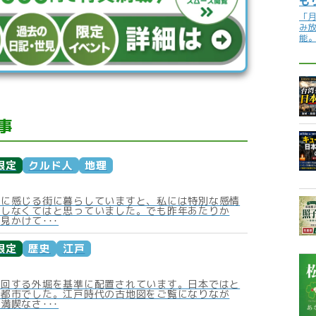
も
「
み
能
事
限定
クルド人
地理
近に感じる街に暮らしていますと、私には特別な感情
くしなくてはと思っていました。でも昨年あたりか
見かけて･･･
限定
歴史
江戸
周回する外堀を基準に配置されています。日本ではと
塞都市でした。江戸時代の古地図をご覧になりなが
満喫なさ･･･