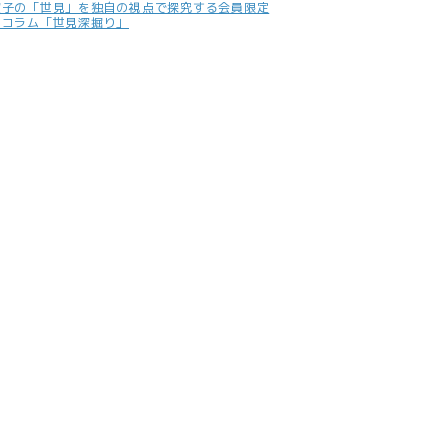
照子の「世見」を独自の視点で探究する会員限定
別コラム「世見深掘り」