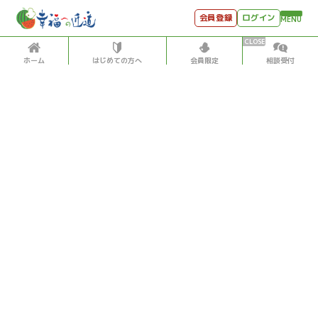
会員登録
ログイン
MENU
ホーム
はじめての方へ
会員限定
相談受付
HOME
はじめての方へ
会員特典
個別相談受付
会員コンテンツ
会員コンテンツ
月刊SYO
出逢いのひととき
世見
2020/5/07
世見深堀り