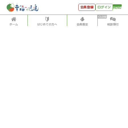
会員登録
ログイン
MENU
ホーム
はじめての方へ
会員限定
相談受付
HOME
はじめての方へ
会員特典
個別相談受付
会員コンテンツ
会員コンテンツ
月刊SYO
出逢いのひととき
古代文明・歴史
2020/6/27
世見深堀り