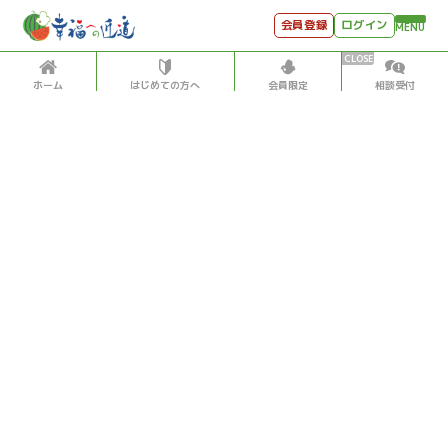
会員登録
ログイン
MENU
ホーム
はじめての方へ
会員限定
相談受付
HOME
はじめての方へ
会員特典
個別相談受付
会員コンテンツ
会員コンテンツ
月刊SYO
出逢いのひととき
宇宙・地球・サイエンス
2019/2/19
世見深堀り