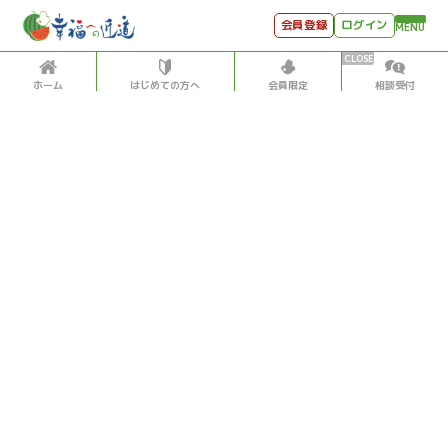
会員登録
ログイン
MENU
ホーム
はじめての方へ
会員限定
相談受付
HOME
はじめての方へ
会員特典
個別相談受付
会員コンテンツ
会員コンテンツ
月刊SYO
出逢いのひととき
古代文明・歴史
2021/6/08
世見深堀り