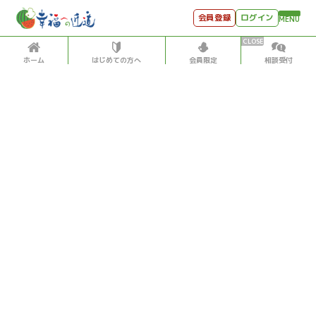
会員登録
ログイン
MENU
ホーム
はじめての方へ
会員限定
相談受付
HOME
はじめての方へ
会員特典
個別相談受付
会員コンテンツ
会員コンテンツ
月刊SYO
出逢いのひととき
気象・地震・自然災害
2021/10/08
世見深堀り