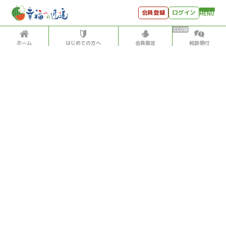
会員登録
ログイン
MENU
ホーム
はじめての方へ
会員限定
相談受付
HOME
はじめての方へ
会員特典
個別相談受付
会員コンテンツ
会員コンテンツ
月刊SYO
出逢いのひととき
生活
2022/12/30
世見深堀り